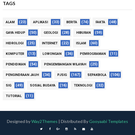
TAGS
(23)
(33)
(74)
(48)
ALAM
APLIKASI
BERITA
FAKTA
(50)
(28)
(59)
GAYA HIDUP
GEOLOGI
HIBURAN
(25)
(22)
(60)
HIDROLOGI
INTERNET
ISLAM
(13)
(36)
(11)
KOMPUTER
LOWONGAN
PEMROGRAMAN
(54)
(25)
PENDIDIKAN
PENGEMBANGAN WILAYAH
(34)
(167)
(106)
PENGINDRAAN JAUH
PJSIG
SEPAKBOLA
(49)
(16)
(32)
SIG
SOSIAL BUDAYA
TEKNOLOGI
(11)
TUTORIAL
Designed by
Way2Themes
| Distributed By
Gooyaabi Templates