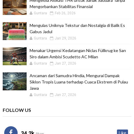
Mengelola Alokasi THR untuk Sanak Saudara Tanpa
Mengorbankan Stabilitas Finansial
Guntara
Feb 26, 2026
Mengulas Uniknya Tekstur dan Nostalgia di Balik Es
Gabus Jadul
Guntara
Jan 29, 2026
Menakar Urgensi Kedatangan Niclas Füllkrug ke San
Siro dalam Ambisi Scudetto AC Milan
Guntara
Jan 27, 2026
Ancaman dari Samudra Hindia, Mengurai Dampak
Siklon Tropis Luana terhadap Cuaca Ekstrem di Pulau
Jawa
Guntara
Jan 27, 2026
FOLLOW US
34.2k
Like
likes