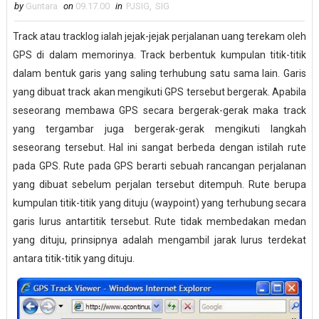
by
Guntara
on
09.17.00
in
PJSIG
,
SIG
Track atau tracklog ialah jejak-jejak perjalanan uang terekam oleh
GPS di dalam memorinya. Track berbentuk kumpulan titik-titik
dalam bentuk garis yang saling terhubung satu sama lain. Garis
yang dibuat track akan mengikuti GPS tersebut bergerak. Apabila
seseorang membawa GPS secara bergerak-gerak maka track
yang tergambar juga bergerak-gerak mengikuti langkah
seseorang tersebut. Hal ini sangat berbeda dengan istilah rute
pada GPS. Rute pada GPS berarti sebuah rancangan perjalanan
yang dibuat sebelum perjalan tersebut ditempuh. Rute berupa
kumpulan titik-titik yang dituju (waypoint) yang terhubung secara
garis lurus antartitik tersebut. Rute tidak membedakan medan
yang dituju, prinsipnya adalah mengambil jarak lurus terdekat
antara titik-titik yang dituju.