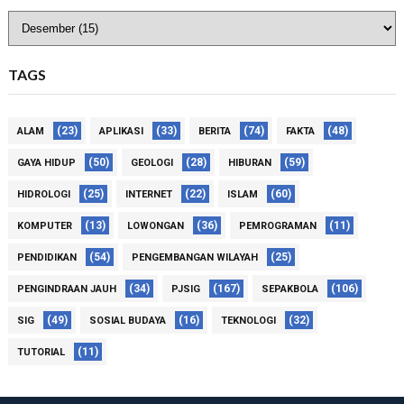
TAGS
(23)
(33)
(74)
(48)
ALAM
APLIKASI
BERITA
FAKTA
(50)
(28)
(59)
GAYA HIDUP
GEOLOGI
HIBURAN
(25)
(22)
(60)
HIDROLOGI
INTERNET
ISLAM
(13)
(36)
(11)
KOMPUTER
LOWONGAN
PEMROGRAMAN
(54)
(25)
PENDIDIKAN
PENGEMBANGAN WILAYAH
(34)
(167)
(106)
PENGINDRAAN JAUH
PJSIG
SEPAKBOLA
(49)
(16)
(32)
SIG
SOSIAL BUDAYA
TEKNOLOGI
(11)
TUTORIAL