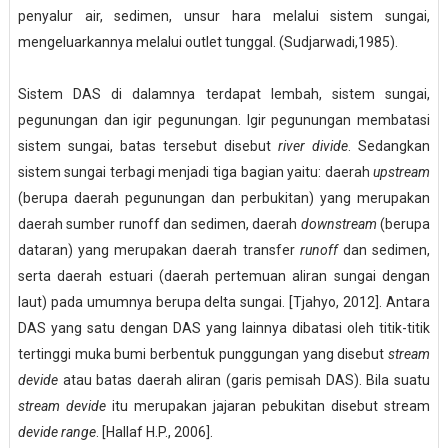
penyalur air, sedimen, unsur hara melalui sistem sungai,
me
n
geluarkannya melalui outlet tunggal.
(
Sudjarwadi,1985
)
.
Sistem DAS di dalamnya terdapat
lembah, sistem sungai,
pegunungan dan igir pegunungan. Igir pegunungan membatasi
sistem sungai, batas tersebut disebut
river divide
. S
edangkan
s
istem sungai terbagi menjadi
tiga
bagian yaitu: daerah
upstream
(berupa daerah pegunungan dan perbukitan) yang merupakan
daerah sumber runoff dan sedimen
,
daerah
downstream
(berupa
dataran) yang merupakan daerah transfer
runoff
dan sedimen
,
serta
daerah estuar
i
(daerah pertemuan aliran sungai dengan
laut) pada umumnya berupa delta sungai.
[Tjahyo, 2012].
Antara
DAS yang satu dengan DAS yang lainnya dibatasi oleh titik-titik
tertinggi muka bumi berbentuk punggungan yang disebut
stream
devide
atau batas daerah aliran (garis pemisah DAS). Bila suatu
stream devide
itu merupakan jajaran pebukitan disebut stream
devide range
.
[
Hallaf H.P., 2006
].