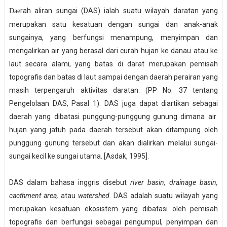
rah aliran sungai (DAS) ialah
suatu wilayah daratan yang
Dae
merupakan satu kesatuan dengan sungai dan anak-anak
sungainya, yang berfungsi menampung, menyimpan dan
mengalirkan air yang berasal dari curah hujan ke danau atau ke
laut secara alami, yang batas di darat merupakan pemisah
topografis dan batas di laut sampai dengan daerah perairan yang
masih terpengaruh aktivitas daratan
. (
PP No
.
37 tentang
Pengelolaan DAS, Pasal 1
). DAS juga dapat diartikan sebagai
daerah yang dibatasi punggung-punggung gunung dimana air
hujan yang jatuh pada daerah tersebut akan ditampung oleh
punggung gunung tersebut dan akan dialirkan melalui sungai-
sungai kecil ke sungai utama
. [
Asdak, 1995
]
.
DAS dalam bahasa inggris disebut
river basin, drainage basin,
cacthment area,
atau
watershed
. DAS adalah suatu wilayah yang
merupakan kesatuan ekosistem yang dibatasi oleh pemisah
topografis dan berfungsi sebagai pengumpul, penyimpan dan