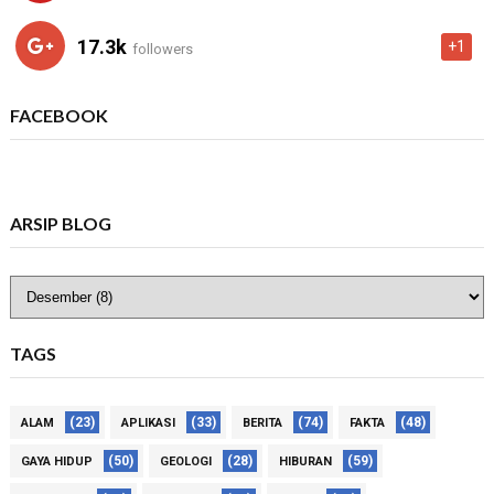
17.3k
+1
followers
FACEBOOK
ARSIP BLOG
TAGS
(23)
(33)
(74)
(48)
ALAM
APLIKASI
BERITA
FAKTA
(50)
(28)
(59)
GAYA HIDUP
GEOLOGI
HIBURAN