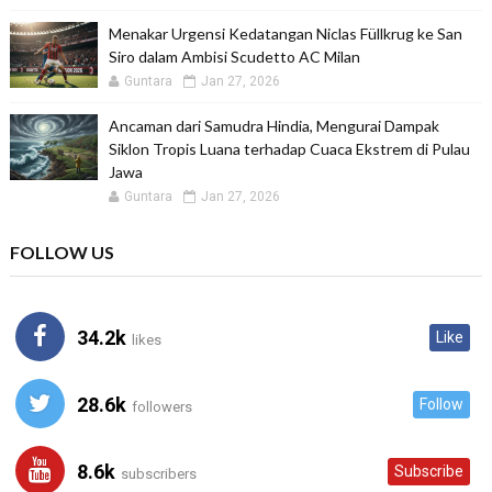
Menakar Urgensi Kedatangan Niclas Füllkrug ke San
Siro dalam Ambisi Scudetto AC Milan
Guntara
Jan 27, 2026
Ancaman dari Samudra Hindia, Mengurai Dampak
Siklon Tropis Luana terhadap Cuaca Ekstrem di Pulau
Jawa
Guntara
Jan 27, 2026
FOLLOW US
34.2k
Like
likes
28.6k
Follow
followers
8.6k
Subscribe
subscribers