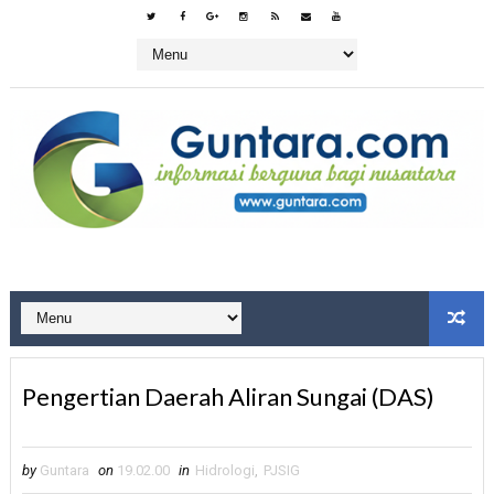
Pengertian Daerah Aliran Sungai (DAS)
by
Guntara
on
19.02.00
in
Hidrologi
,
PJSIG