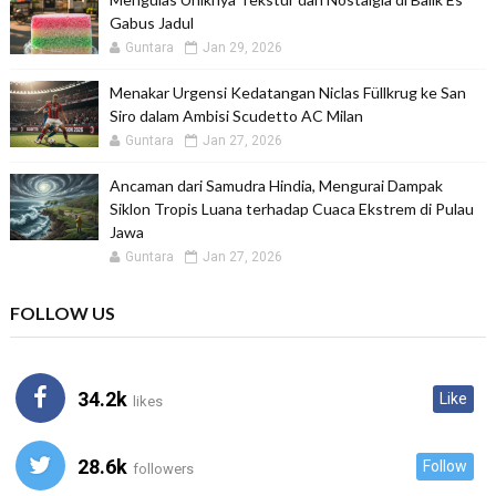
Gabus Jadul
Guntara
Jan 29, 2026
Menakar Urgensi Kedatangan Niclas Füllkrug ke San
Siro dalam Ambisi Scudetto AC Milan
Guntara
Jan 27, 2026
Ancaman dari Samudra Hindia, Mengurai Dampak
Siklon Tropis Luana terhadap Cuaca Ekstrem di Pulau
Jawa
Guntara
Jan 27, 2026
FOLLOW US
34.2k
Like
likes
28.6k
Follow
followers