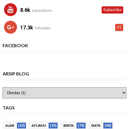
8.6k
Subscribe
subscribers
17.3k
+1
followers
FACEBOOK
ARSIP BLOG
TAGS
(23)
(33)
(74)
(48)
ALAM
APLIKASI
BERITA
FAKTA