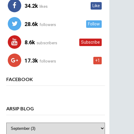
34.2k
Like
likes
28.6k
Follow
followers
8.6k
Subscribe
subscribers
17.3k
+1
followers
FACEBOOK
ARSIP BLOG