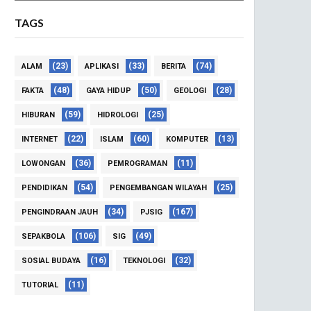
TAGS
(23)
(33)
(74)
ALAM
APLIKASI
BERITA
(48)
(50)
(28)
FAKTA
GAYA HIDUP
GEOLOGI
(59)
(25)
HIBURAN
HIDROLOGI
(22)
(60)
(13)
INTERNET
ISLAM
KOMPUTER
(36)
(11)
LOWONGAN
PEMROGRAMAN
(54)
(25)
PENDIDIKAN
PENGEMBANGAN WILAYAH
(34)
(167)
PENGINDRAAN JAUH
PJSIG
(106)
(49)
SEPAKBOLA
SIG
(16)
(32)
SOSIAL BUDAYA
TEKNOLOGI
(11)
TUTORIAL