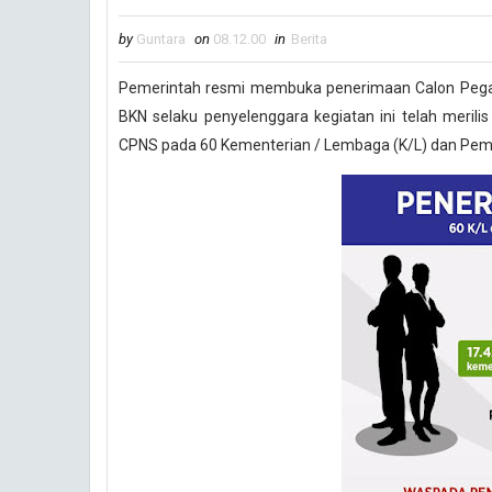
by
Guntara
on
08.12.00
in
Berita
Pemerintah resmi membuka penerimaan Calon Pegawa
BKN selaku penyelenggara kegiatan ini telah meril
CPNS pada 60 Kementerian / Lembaga (K/L) dan Pemer