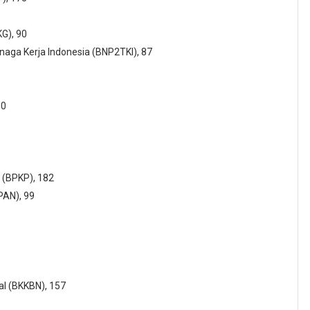
KG), 90
aga Kerja Indonesia (BNP2TKI), 87
60
(BPKP), 182
PAN), 99
l (BKKBN), 157