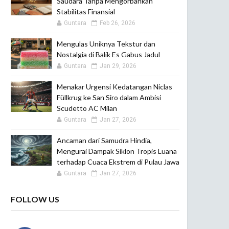
Saudara Tanpa Mengorbankan
Stabilitas Finansial
Guntara
Feb 26, 2026
Mengulas Uniknya Tekstur dan
Nostalgia di Balik Es Gabus Jadul
Guntara
Jan 29, 2026
Menakar Urgensi Kedatangan Niclas
Füllkrug ke San Siro dalam Ambisi
Scudetto AC Milan
Guntara
Jan 27, 2026
Ancaman dari Samudra Hindia,
Mengurai Dampak Siklon Tropis Luana
terhadap Cuaca Ekstrem di Pulau Jawa
Guntara
Jan 27, 2026
FOLLOW US