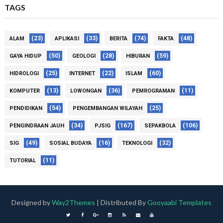
TAGS
(23)
(33)
(74)
(48)
ALAM
APLIKASI
BERITA
FAKTA
(50)
(28)
(59)
GAYA HIDUP
GEOLOGI
HIBURAN
(25)
(22)
(60)
HIDROLOGI
INTERNET
ISLAM
(13)
(36)
(11)
KOMPUTER
LOWONGAN
PEMROGRAMAN
(54)
(25)
PENDIDIKAN
PENGEMBANGAN WILAYAH
(34)
(167)
(106)
PENGINDRAAN JAUH
PJSIG
SEPAKBOLA
(49)
(16)
(32)
SIG
SOSIAL BUDAYA
TEKNOLOGI
(11)
TUTORIAL
Designed by
Way2Themes
| Distributed By
Gooyaabi Templates