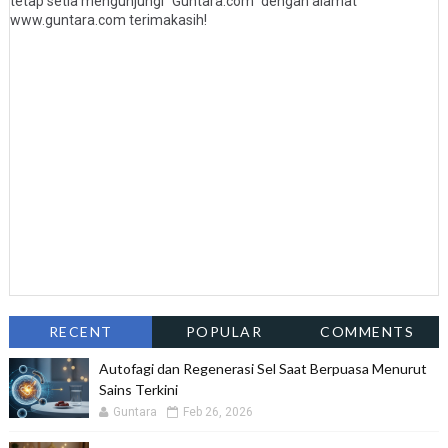
tetap setia mengunjungi "Guntara.com" dengan alamat
www.guntara.com terimakasih!
RECENT
POPULAR
COMMENTS
Autofagi dan Regenerasi Sel Saat Berpuasa Menurut
Sains Terkini
Guntara
Feb 26, 2026