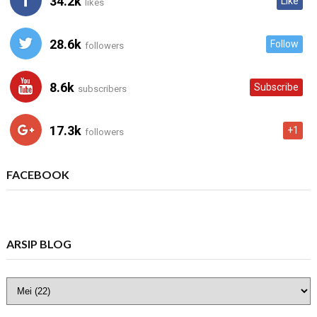
34.2k
Like
likes
28.6k
Follow
followers
8.6k
Subscribe
subscribers
17.3k
+1
followers
FACEBOOK
ARSIP BLOG