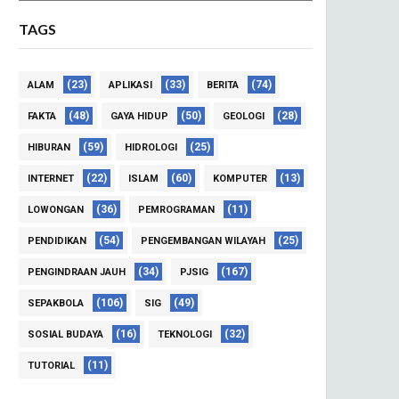
TAGS
(23)
(33)
(74)
ALAM
APLIKASI
BERITA
(48)
(50)
(28)
FAKTA
GAYA HIDUP
GEOLOGI
(59)
(25)
HIBURAN
HIDROLOGI
(22)
(60)
(13)
INTERNET
ISLAM
KOMPUTER
(36)
(11)
LOWONGAN
PEMROGRAMAN
(54)
(25)
PENDIDIKAN
PENGEMBANGAN WILAYAH
(34)
(167)
PENGINDRAAN JAUH
PJSIG
(106)
(49)
SEPAKBOLA
SIG
(16)
(32)
SOSIAL BUDAYA
TEKNOLOGI
(11)
TUTORIAL