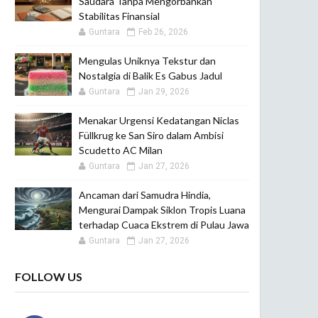
Saudara Tanpa Mengorbankan
Stabilitas Finansial
Guntara
Feb 26, 2026
Mengulas Uniknya Tekstur dan
Nostalgia di Balik Es Gabus Jadul
Guntara
Jan 29, 2026
Menakar Urgensi Kedatangan Niclas
Füllkrug ke San Siro dalam Ambisi
Scudetto AC Milan
Guntara
Jan 27, 2026
Ancaman dari Samudra Hindia,
Mengurai Dampak Siklon Tropis Luana
terhadap Cuaca Ekstrem di Pulau Jawa
Guntara
Jan 27, 2026
FOLLOW US