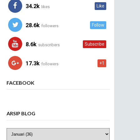
34.2k
Like
likes
28.6k
Follow
followers
8.6k
Subscribe
subscribers
17.3k
+1
followers
FACEBOOK
ARSIP BLOG