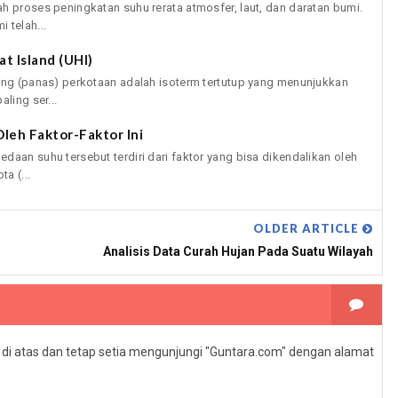
h proses peningkatan suhu rerata atmosfer, laut, dan daratan bumi.
 telah...
t Island (UHI)
hang (panas) perkotaan adalah isoterm tertutup yang menunjukkan
ling ser...
leh Faktor-Faktor Ini
daan suhu tersebut terdiri dari faktor yang bisa dikendalikan oleh
a (...
OLDER ARTICLE
Analisis Data Curah Hujan Pada Suatu Wilayah
l di atas dan tetap setia mengunjungi "Guntara.com" dengan alamat