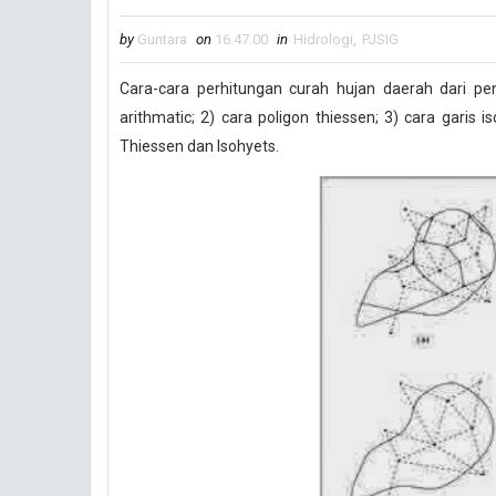
by
Guntara
on
16.47.00
in
Hidrologi
,
PJSIG
Cara-cara perhitungan curah hujan daerah dari pen
arithmatic; 2) cara poligon thiessen; 3) cara garis 
Thiessen dan Isohyets.