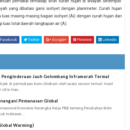
huan pemakai terhadap sifat curah hujan di wilayah setempat.
yah yang dibatasi garis isohyet dengan planimeter. Curah hujan
a luas masing-masing bagian isohyet (Ai) dengan curah hujan dari
 luas total daerah tangkapan air (A).
Facebook
Twitter
Google+
Pinterest
Linkedin
a Penginderaan Jauh Gelombang Inframerah Termal
bjek di permukaan bumi direkam oleh suatu sensor termal. Hasil
citra mau...
enangani Pemanasan Global
ernasional Konvensi Kerangka Kerja PBB tentang Perubahan Iklim
uk melawan ...
Global Warming)