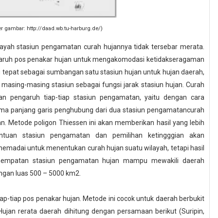
 gambar: http://daad.wb.tu-harburg.de/)
layah stasiun pengamatan curah hujannya tidak tersebar merata.
garuh pos penakar hujan untuk mengakomodasi ketidakseragaman
tepat sebagai sumbangan satu stasiun hujan untuk hujan daerah,
masing-masing stasiun sebagai fungsi jarak stasiun hujan. Curah
an pengaruh tiap-tiap stasiun pengamatan, yaitu dengan cara
ma panjang garis penghubung dari dua stasiun pengamatancurah
n. Metode poligon Thiessen ini akan memberikan hasil yang lebih
nentuan stasiun pengamatan dan pemilihan ketingggian akan
memadai untuk menentukan curah hujan suatu wilayah, tetapi hasil
enempatan stasiun pengamatan hujan mampu mewakili daerah
ngan luas 500 – 5000 km2.
p-tiap pos penakar hujan. Metode ini cocok untuk daerah berbukit
Hujan rerata daerah dihitung dengan persamaan berikut (Suripin,