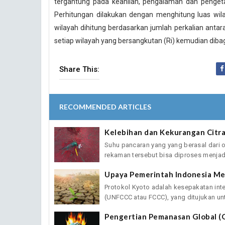
tergantung pada keahlian, pengalaman dan pengeta
Perhitungan dilakukan dengan menghitung luas wila
wilayah dihitung berdasarkan jumlah perkalian antar
setiap wilayah yang bersangkutan (Ri) kemudian dibagi
Share This:
RECOMMENDED ARTICLES
Kelebihan dan Kekurangan Citr
Suhu pancaran yang yang berasal dari o
rekaman tersebut bisa diproses menjadi 
Upaya Pemerintah Indonesia M
Protokol Kyoto adalah kesepakatan int
(UNFCCC atau FCCC), yang ditujukan unt
Pengertian Pemanasan Global (