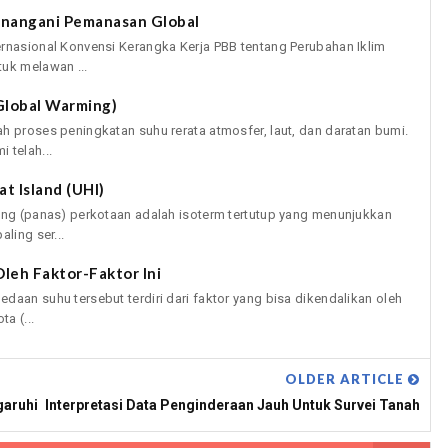
enangani Pemanasan Global
ernasional Konvensi Kerangka Kerja PBB tentang Perubahan Iklim
uk melawan ...
Global Warming)
h proses peningkatan suhu rerata atmosfer, laut, dan daratan bumi.
 telah...
t Island (UHI)
hang (panas) perkotaan adalah isoterm tertutup yang menunjukkan
ling ser...
leh Faktor-Faktor Ini
daan suhu tersebut terdiri dari faktor yang bisa dikendalikan oleh
a (...
OLDER ARTICLE
garuhi
Interpretasi Data Penginderaan Jauh Untuk Survei Tanah