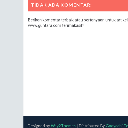
TIDAK ADA KOMENTAR:
Berikan komentar terbaik atau pertanyaan untuk artike
www.guntara.com terimakasih!
Designed by
Way2Themes
| Distributed By
Gooyaabi T