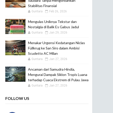
Saudara Tanpa Mengorbankan
Stabilitas Finansial
Guntara
Feb 26, 2026
Mengulas Uniknya Tekstur dan
Nostalgia di Balik Es Gabus Jadul
Guntara
Jan 29, 2026
Menakar Urgensi Kedatangan Niclas
Füllkrug ke San Siro dalam Ambisi
Scudetto AC Milan
Guntara
Jan 27, 2026
Ancaman dari Samudra Hindia,
Mengurai Dampak Siklon Tropis Luana
terhadap Cuaca Ekstrem di Pulau Jawa
Guntara
Jan 27, 2026
FOLLOW US