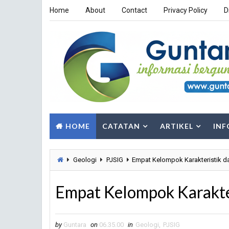
Home
About
Contact
Privacy Policy
D
HOME
CATATAN
ARTIKEL
INF
Geologi
PJSIG
Empat Kelompok Karakteristik da
Empat Kelompok Karakter
by
Guntara
on
06.35.00
in
Geologi
,
PJSIG