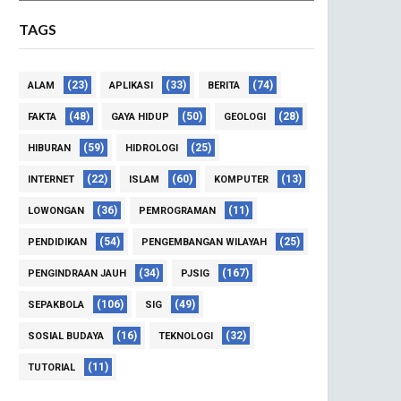
TAGS
(23)
(33)
(74)
ALAM
APLIKASI
BERITA
(48)
(50)
(28)
FAKTA
GAYA HIDUP
GEOLOGI
(59)
(25)
HIBURAN
HIDROLOGI
(22)
(60)
(13)
INTERNET
ISLAM
KOMPUTER
(36)
(11)
LOWONGAN
PEMROGRAMAN
(54)
(25)
PENDIDIKAN
PENGEMBANGAN WILAYAH
(34)
(167)
PENGINDRAAN JAUH
PJSIG
(106)
(49)
SEPAKBOLA
SIG
(16)
(32)
SOSIAL BUDAYA
TEKNOLOGI
(11)
TUTORIAL