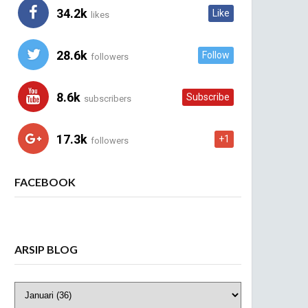
34.2k
Like
likes
28.6k
Follow
followers
8.6k
Subscribe
subscribers
17.3k
+1
followers
FACEBOOK
ARSIP BLOG