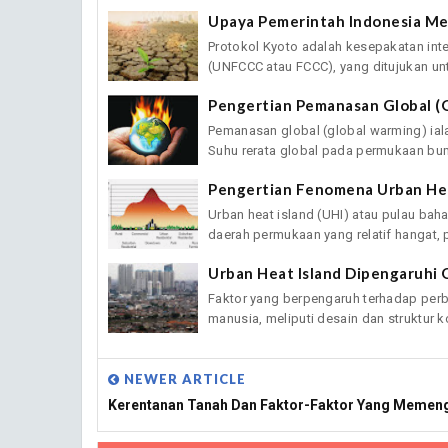
Upaya Pemerintah Indonesia M
Protokol Kyoto adalah kesepakatan int
(UNFCCC atau FCCC), yang ditujukan unt
Pengertian Pemanasan Global (
Pemanasan global (global warming) iala
Suhu rerata global pada permukaan bumi
Pengertian Fenomena Urban Hea
Urban heat island (UHI) atau pulau ba
daerah permukaan yang relatif hangat, pa
Urban Heat Island Dipengaruhi O
Faktor yang berpengaruh terhadap perbe
manusia, meliputi desain dan struktur kot
NEWER ARTICLE
Kerentanan Tanah Dan Faktor-Faktor Yang Memen