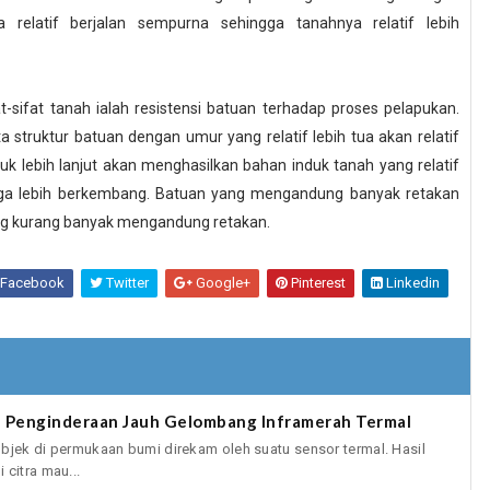
 relatif berjalan sempurna sehingga tanahnya relatif lebih
at-sifat tanah ialah resistensi batuan terhadap proses pelapukan.
a struktur batuan dengan umur yang relatif lebih tua akan relatif
puk lebih lanjut akan menghasilkan bahan induk tanah yang relatif
juga lebih berkembang. Batuan yang mengandung banyak retakan
yang kurang banyak mengandung retakan.
Facebook
Twitter
Google+
Pinterest
Linkedin
a Penginderaan Jauh Gelombang Inframerah Termal
bjek di permukaan bumi direkam oleh suatu sensor termal. Hasil
citra mau...