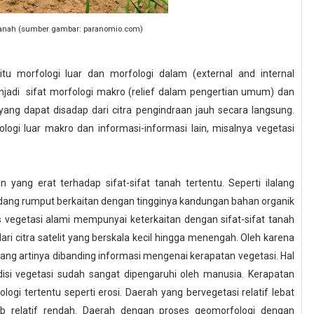
t Tanah (sumber gambar: paranomio.com)
itu morfologi luar dan morfologi dalam (external and internal
enjadi sifat morfologi makro (relief dalam pengertian umum) dan
yang dapat disadap dari citra pengindraan jauh secara langsung.
fologi luar makro dan informasi-informasi lain, misalnya vegetasi
 yang erat terhadap sifat-sifat tanah tertentu. Seperti ilalang
adang rumput berkaitan dengan tingginya kandungan bahan organik
s vegetasi alami mempunyai keterkaitan dengan sifat-sifat tanah
si dari citra satelit yang berskala kecil hingga menengah. Oleh karena
 kurang artinya dibanding informasi mengenai kerapatan vegetasi. Hal
disi vegetasi sudah sangat dipengaruhi oleh manusia. Kerapatan
ogi tertentu seperti erosi. Daerah yang bervegetasi relatif lebat
gb relatif rendah. Daerah dengan proses geomorfologi dengan