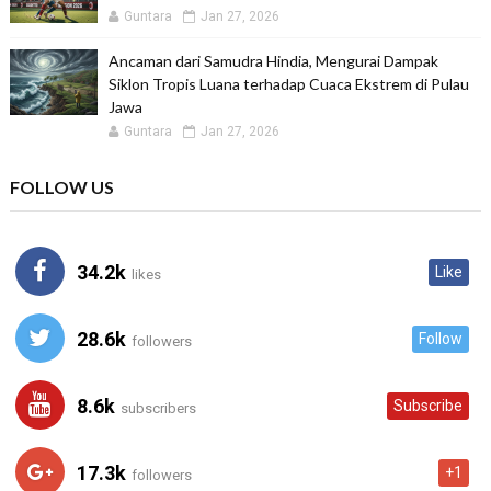
Guntara
Jan 27, 2026
Ancaman dari Samudra Hindia, Mengurai Dampak
Siklon Tropis Luana terhadap Cuaca Ekstrem di Pulau
Jawa
Guntara
Jan 27, 2026
FOLLOW US
34.2k
Like
likes
28.6k
Follow
followers
8.6k
Subscribe
subscribers
17.3k
+1
followers