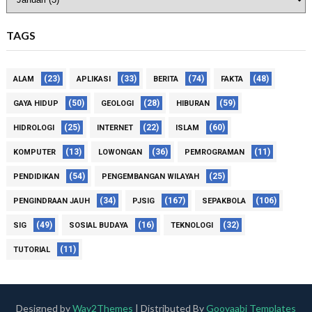
TAGS
(23)
(33)
(74)
(48)
ALAM
APLIKASI
BERITA
FAKTA
(50)
(28)
(59)
GAYA HIDUP
GEOLOGI
HIBURAN
(25)
(22)
(60)
HIDROLOGI
INTERNET
ISLAM
(13)
(36)
(11)
KOMPUTER
LOWONGAN
PEMROGRAMAN
(54)
(25)
PENDIDIKAN
PENGEMBANGAN WILAYAH
(34)
(167)
(106)
PENGINDRAAN JAUH
PJSIG
SEPAKBOLA
(49)
(16)
(32)
SIG
SOSIAL BUDAYA
TEKNOLOGI
(11)
TUTORIAL
Designed by
Way2Themes
| Distributed By
Gooyaabi Templates