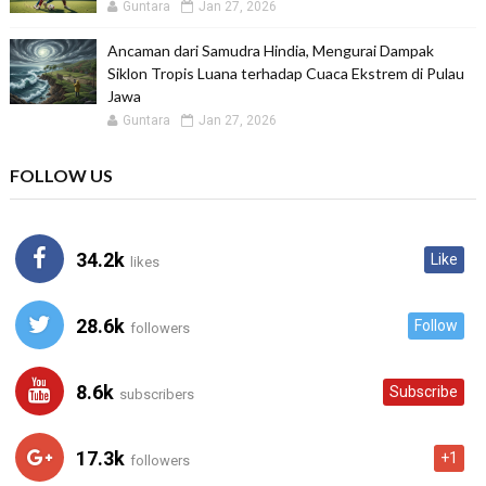
Guntara
Jan 27, 2026
Ancaman dari Samudra Hindia, Mengurai Dampak
Siklon Tropis Luana terhadap Cuaca Ekstrem di Pulau
Jawa
Guntara
Jan 27, 2026
FOLLOW US
34.2k
Like
likes
28.6k
Follow
followers
8.6k
Subscribe
subscribers
17.3k
+1
followers