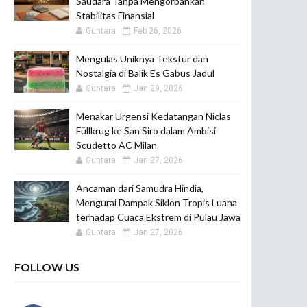
Saudara Tanpa Mengorbankan
Stabilitas Finansial
Guntara
Feb 26, 2026
Mengulas Uniknya Tekstur dan
Nostalgia di Balik Es Gabus Jadul
Guntara
Jan 29, 2026
Menakar Urgensi Kedatangan Niclas
Füllkrug ke San Siro dalam Ambisi
Scudetto AC Milan
Guntara
Jan 27, 2026
Ancaman dari Samudra Hindia,
Mengurai Dampak Siklon Tropis Luana
terhadap Cuaca Ekstrem di Pulau Jawa
Guntara
Jan 27, 2026
FOLLOW US