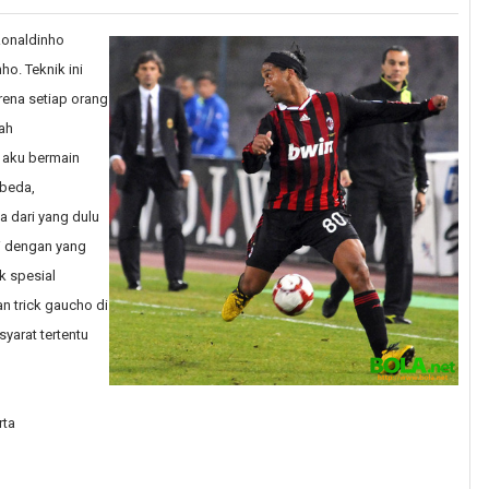
Ronaldinho
ho. Teknik ini
arena setiap orang
ah
 aku bermain
rbeda,
a dari yang dulu
ti dengan yang
ck spesial
n trick gaucho di
yarat tertentu
rta