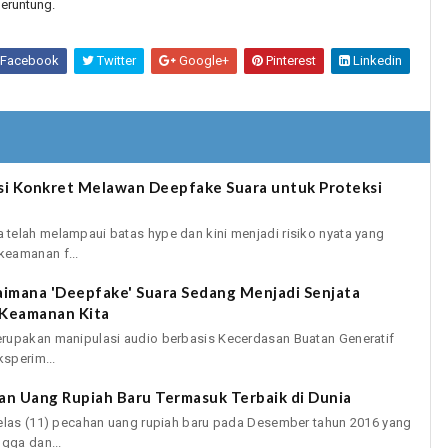
eruntung.
Facebook
Twitter
Google+
Pinterest
Linkedin
si Konkret Melawan Deepfake Suara untuk Proteksi
telah melampaui batas hype dan kini menjadi risiko nyata yang
keamanan f...
imana 'Deepfake' Suara Sedang Menjadi Senjata
 Keamanan Kita
rupakan manipulasi audio berbasis Kecerdasan Buatan Generatif
ksperim...
an Uang Rupiah Baru Termasuk Terbaik di Dunia
belas (11) pecahan uang rupiah baru pada Desember tahun 2016 yang
ngga dan...