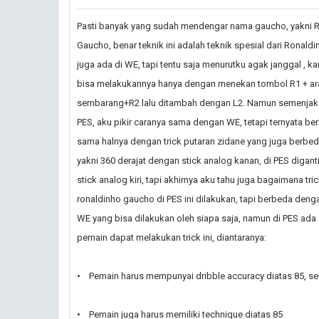
Pasti banyak yang sudah mendengar nama gaucho, yakni 
Gaucho, benar teknik ini adalah teknik spesial dari Ronaldin
juga ada di WE, tapi tentu saja menurutku agak janggal , k
bisa melakukannya hanya dengan menekan tombol R1 + ar
sembarang+R2 lalu ditambah dengan L2. Namun semenjak
PES, aku pikir caranya sama dengan WE, tetapi ternyata be
sama halnya dengan trick putaran zidane yang juga berbed
yakni 360 derajat dengan stick analog kanan, di PES digan
stick analog kiri, tapi akhirnya aku tahu juga bagaimana tri
ronaldinho gaucho di PES ini dilakukan, tapi berbeda denga
WE yang bisa dilakukan oleh siapa saja, namun di PES ada s
pemain dapat melakukan trick ini, diantaranya:
• Pemain harus mempunyai dribble accuracy diatas 85, se
• Pemain juga harus memiliki technique diatas 85