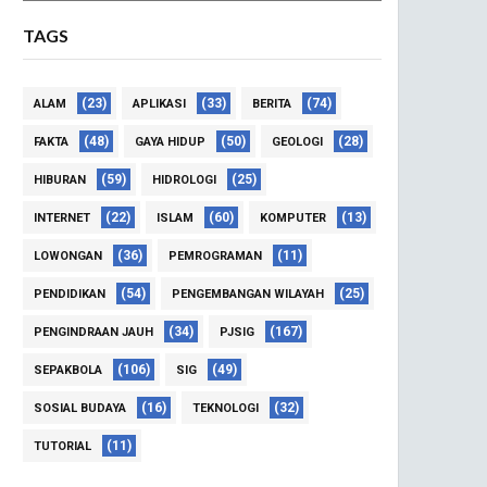
TAGS
(23)
(33)
(74)
ALAM
APLIKASI
BERITA
(48)
(50)
(28)
FAKTA
GAYA HIDUP
GEOLOGI
(59)
(25)
HIBURAN
HIDROLOGI
(22)
(60)
(13)
INTERNET
ISLAM
KOMPUTER
(36)
(11)
LOWONGAN
PEMROGRAMAN
(54)
(25)
PENDIDIKAN
PENGEMBANGAN WILAYAH
(34)
(167)
PENGINDRAAN JAUH
PJSIG
(106)
(49)
SEPAKBOLA
SIG
(16)
(32)
SOSIAL BUDAYA
TEKNOLOGI
(11)
TUTORIAL