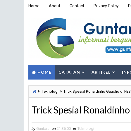
Home
About
Contact
Privacy Policy
D
HOME
CATATAN
ARTIKEL
INF
Teknologi
Trick Spesial Ronaldinho Gaucho di PES
Trick Spesial Ronaldinh
by
Guntara
on
21.36.00
in
Teknologi