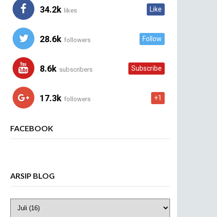
34.2k
Like
likes
28.6k
Follow
followers
8.6k
Subscribe
subscribers
17.3k
+1
followers
FACEBOOK
ARSIP BLOG