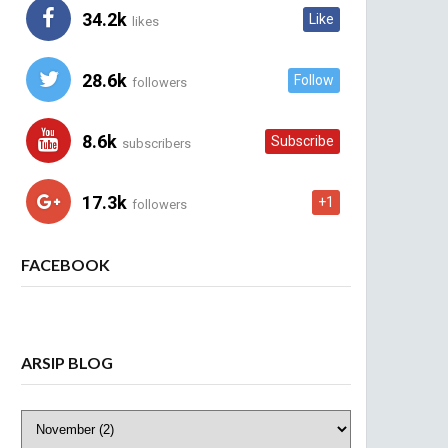
34.2k
Like
likes
28.6k
Follow
followers
8.6k
Subscribe
subscribers
17.3k
+1
followers
FACEBOOK
ARSIP BLOG