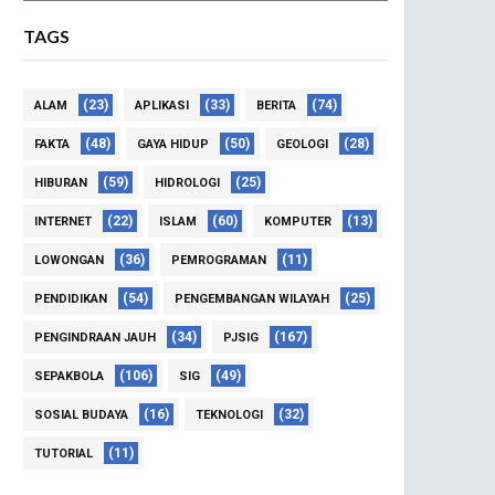
TAGS
(23)
(33)
(74)
ALAM
APLIKASI
BERITA
(48)
(50)
(28)
FAKTA
GAYA HIDUP
GEOLOGI
(59)
(25)
HIBURAN
HIDROLOGI
(22)
(60)
(13)
INTERNET
ISLAM
KOMPUTER
(36)
(11)
LOWONGAN
PEMROGRAMAN
(54)
(25)
PENDIDIKAN
PENGEMBANGAN WILAYAH
(34)
(167)
PENGINDRAAN JAUH
PJSIG
(106)
(49)
SEPAKBOLA
SIG
(16)
(32)
SOSIAL BUDAYA
TEKNOLOGI
(11)
TUTORIAL