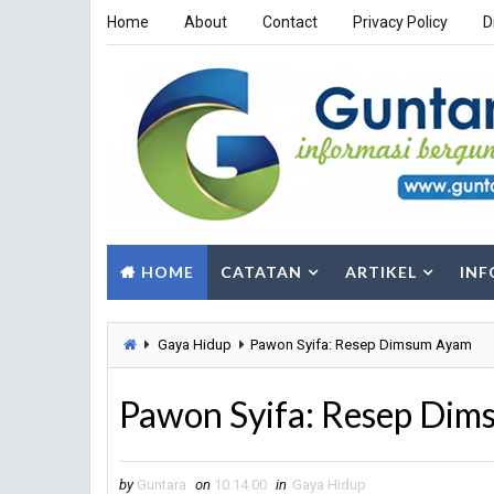
Home
About
Contact
Privacy Policy
D
HOME
CATATAN
ARTIKEL
INF
Gaya Hidup
Pawon Syifa: Resep Dimsum Ayam
Pawon Syifa: Resep Di
by
Guntara
on
10.14.00
in
Gaya Hidup