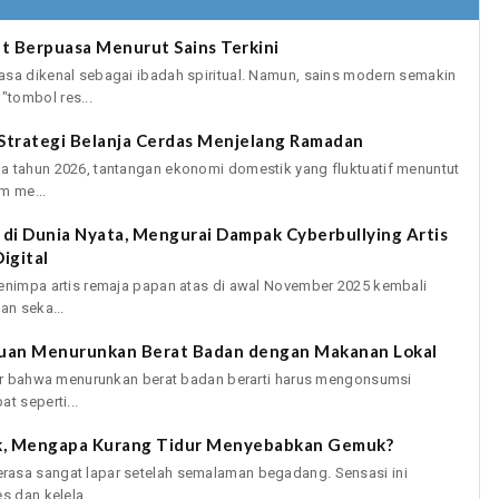
at Berpuasa Menurut Sains Terkini
asa dikenal sebagai ibadah spiritual. Namun, sains modern semakin
tombol res...
n Strategi Belanja Cerdas Menjelang Ramadan
a tahun 2026, tantangan ekonomi domestik yang fluktuatif menuntut
m me...
 di Dunia Nyata, Mengurai Dampak Cyberbullying Artis
igital
menimpa artis remaja papan atas di awal November 2025 kembali
an seka...
duan Menurunkan Berat Badan dengan Makanan Lokal
ikir bahwa menurunkan berat badan berarti harus mengonsumsi
t seperti...
k, Mengapa Kurang Tidur Menyebabkan Gemuk?
rasa sangat lapar setelah semalaman begadang. Sensasi ini
s dan kelela...