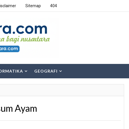
isclaimer
Sitemap
404
ORMATIKA
GEOGRAFI
msum Ayam