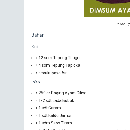
Pawon Sy
Bahan
Kulit
12 sdm Tepung Terigu
4 sdm Tepung Tapioka
secukupnya Air
Isian
250 gr Daging Ayam Giling
1/2 sdt Lada Bubuk
1 sdt Garam
1 sdt Kaldu Jamur
1 sdm Saos Tiram