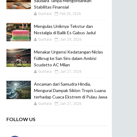
Saudara Tanpa Mengorbankan
Stabilitas Finansial
Guntara
Feb 26, 2026
Mengulas Uniknya Tekstur dan
Nostalgia di Balik Es Gabus Jadul
Guntara
Jan 29, 2026
Menakar Urgensi Kedatangan Niclas
Füllkrug ke San Siro dalam Ambisi
Scudetto AC Milan
Guntara
Jan 27, 2026
Ancaman dari Samudra Hindia,
Mengurai Dampak Siklon Tropis Luana
terhadap Cuaca Ekstrem di Pulau Jawa
Guntara
Jan 27, 2026
FOLLOW US