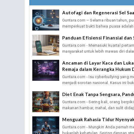
Autofagi dan Regenerasi Sel Sa
Guntara.com – Selama ribuan tahun, pu
memperkuat bukti bahwa puasa adalah "
Panduan Efisiensi Finansial da
Guntara.com - Memasuki kuartal pertam
masyarakat untuk lebih mawas diri dala
Ancaman di Layar Kaca dan Luka
Remaja dalam Kerangka Hukum D
Guntara.com - Isu cyberbullying yang 
menjadi sorotan nasional. Kasus ini buk
Diet Enak Tanpa Sengsara, Pan
Guntara.com - Sering kali, orang berp
makanan hambar, mahal, dan sulit didapa
Menguak Rahasia Tidur Nyenya
Guntara.com - Mungkin Anda pernah me
bukanlah kebetulan. Seiring dengan stre