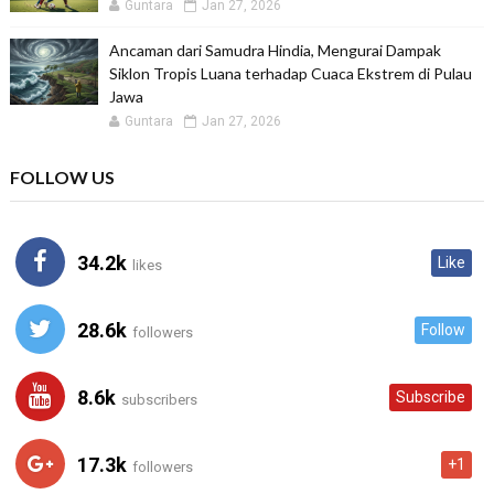
Guntara
Jan 27, 2026
Ancaman dari Samudra Hindia, Mengurai Dampak
Siklon Tropis Luana terhadap Cuaca Ekstrem di Pulau
Jawa
Guntara
Jan 27, 2026
FOLLOW US
34.2k
Like
likes
28.6k
Follow
followers
8.6k
Subscribe
subscribers
17.3k
+1
followers