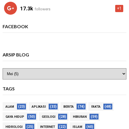
17.3k
+1
followers
FACEBOOK
ARSIP BLOG
TAGS
(23)
(33)
(74)
(48)
ALAM
APLIKASI
BERITA
FAKTA
(50)
(28)
(59)
GAYA HIDUP
GEOLOGI
HIBURAN
(25)
(22)
(60)
HIDROLOGI
INTERNET
ISLAM