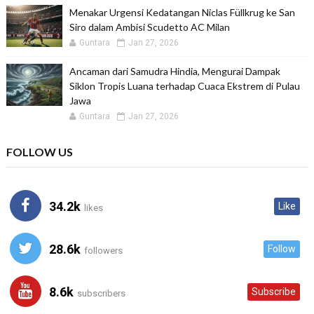
Menakar Urgensi Kedatangan Niclas Füllkrug ke San
Siro dalam Ambisi Scudetto AC Milan
Guntara
Jan 27, 2026
Ancaman dari Samudra Hindia, Mengurai Dampak
Siklon Tropis Luana terhadap Cuaca Ekstrem di Pulau
Jawa
Guntara
Jan 27, 2026
FOLLOW US
34.2k
Like
likes
28.6k
Follow
followers
8.6k
Subscribe
subscribers