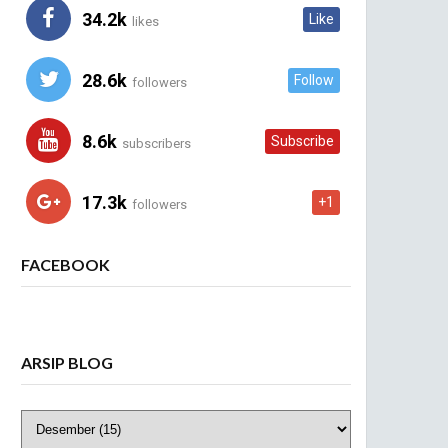
34.2k
Like
likes
28.6k
Follow
followers
8.6k
Subscribe
subscribers
17.3k
+1
followers
FACEBOOK
ARSIP BLOG