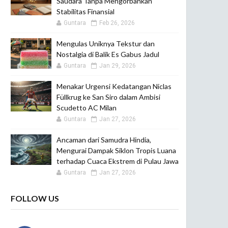
Saudara Tanpa Mengorbankan
Stabilitas Finansial
Guntara
Feb 26, 2026
Mengulas Uniknya Tekstur dan
Nostalgia di Balik Es Gabus Jadul
Guntara
Jan 29, 2026
Menakar Urgensi Kedatangan Niclas
Füllkrug ke San Siro dalam Ambisi
Scudetto AC Milan
Guntara
Jan 27, 2026
Ancaman dari Samudra Hindia,
Mengurai Dampak Siklon Tropis Luana
terhadap Cuaca Ekstrem di Pulau Jawa
Guntara
Jan 27, 2026
FOLLOW US