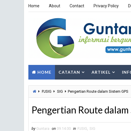
Home
About
Contact
Privacy Policy
D
HOME
CATATAN
ARTIKEL
INF
PJSIG
SIG
Pengertian Route dalam Sistem GPS
Pengertian Route dalam
by
Guntara
on
09.14.00
in
PJSIG
,
SIG