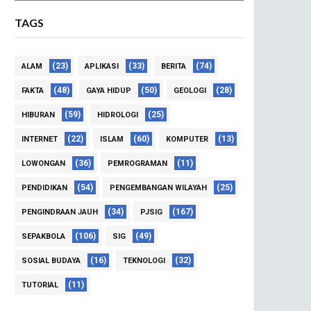
TAGS
(23)
(33)
(74)
ALAM
APLIKASI
BERITA
(48)
(50)
(28)
FAKTA
GAYA HIDUP
GEOLOGI
(59)
(25)
HIBURAN
HIDROLOGI
(22)
(60)
(13)
INTERNET
ISLAM
KOMPUTER
(36)
(11)
LOWONGAN
PEMROGRAMAN
(54)
(25)
PENDIDIKAN
PENGEMBANGAN WILAYAH
(34)
(167)
PENGINDRAAN JAUH
PJSIG
(106)
(49)
SEPAKBOLA
SIG
(16)
(32)
SOSIAL BUDAYA
TEKNOLOGI
(11)
TUTORIAL