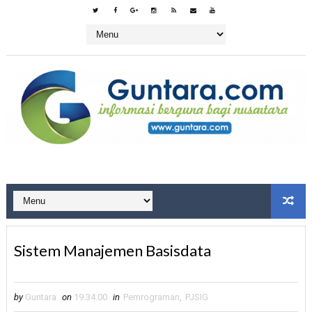
Sistem Manajemen Basisdata
by
Guntara
on
19.34.00
in
Pemrograman
,
PJSIG