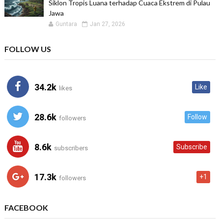
Siklon Tropis Luana terhadap Cuaca Ekstrem di Pulau
Jawa
Guntara
Jan 27, 2026
FOLLOW US
34.2k
Like
likes
28.6k
Follow
followers
8.6k
Subscribe
subscribers
17.3k
+1
followers
FACEBOOK