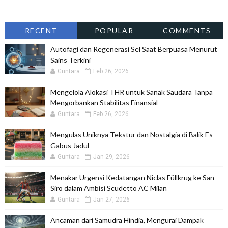
RECENT
POPULAR
COMMENTS
Autofagi dan Regenerasi Sel Saat Berpuasa Menurut
Sains Terkini
Guntara
Feb 26, 2026
Mengelola Alokasi THR untuk Sanak Saudara Tanpa
Mengorbankan Stabilitas Finansial
Guntara
Feb 26, 2026
Mengulas Uniknya Tekstur dan Nostalgia di Balik Es
Gabus Jadul
Guntara
Jan 29, 2026
Menakar Urgensi Kedatangan Niclas Füllkrug ke San
Siro dalam Ambisi Scudetto AC Milan
Guntara
Jan 27, 2026
Ancaman dari Samudra Hindia, Mengurai Dampak