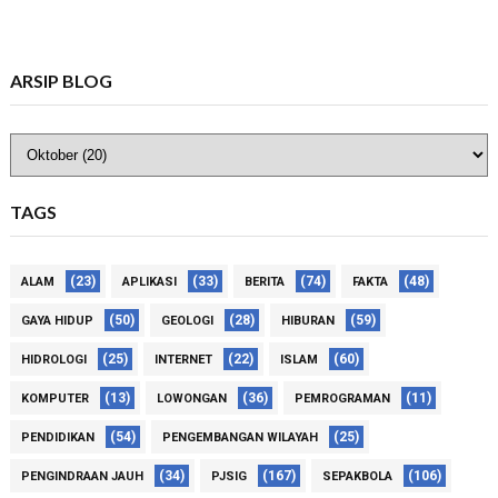
ARSIP BLOG
TAGS
(23)
(33)
(74)
(48)
ALAM
APLIKASI
BERITA
FAKTA
(50)
(28)
(59)
GAYA HIDUP
GEOLOGI
HIBURAN
(25)
(22)
(60)
HIDROLOGI
INTERNET
ISLAM
(13)
(36)
(11)
KOMPUTER
LOWONGAN
PEMROGRAMAN
(54)
(25)
PENDIDIKAN
PENGEMBANGAN WILAYAH
(34)
(167)
(106)
PENGINDRAAN JAUH
PJSIG
SEPAKBOLA