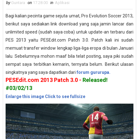
by
Guntara
on
17.28.00
in
Aplikasi
Bagi kalian pecinta game sejuta umat, Pro Evolution Soccer 2013,
berikut saya sediakan link download yang saja jamin lancar dan
unlimited speed (sudah saya coba) untuk update-an terbaru dari
PES 2013 yaitu PESEdit.com Patch 3.0. Patch kali ini sudah
memuat transfer window lengkap liga-liga eropa di bulan Januari
lalu. Sebelumnya mohon maaf bila telat posting, saya piki sudah
sempat saya terbitkan kemarin, ternyata belum. Berikut ulasan
singkatnya yang saya dapatkan dari
forum gururupa.
PESEdit.com 2013 Patch 3.0 -
Released!
#03/02/13
Enlarge this image
Click to see fullsize