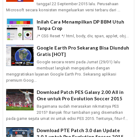
tanggal 22 September 2015 lalu. Perusahaan
Microsoft secara konsisten mengeluarkan versi terbaru dari ...
Inilah Cara Menampilkan DP BBM Utuh
Tanpa Crop
/* CSS Reset */ html, body, div, span, applet, obj...
Google Earth Pro Sekarang Bisa Diunduh
Gratis [HOT]
Google secara resmi pada Jumat (29/01) lalu
membuat langkah mengejutkan dengan
menggratiskan layanan Google Earth Pro. Sekarang aplikasi
premium Goog...
Download Patch PES Galaxy 2.00 All in
One untuk Pro Evolution Soccer 2015
Bagaimana sudah merasakan nikmatnya PES
2015? Banyak fitur tambahan yang disematkan
pada game sejuta umat ini untuk edisi PES 2015. Tentunya, fitur-f...
Download PTE Patch 3.0 dan Update
3.0.1 untuk Pro Evolution Soccer 2015