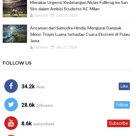
Menakar Urgensi Kedatangan Niclas Füllkrug ke San
Siro dalam Ambisi Scudetto AC Milan
Guntara
Jan 27, 2026
Ancaman dari Samudra Hindia, Mengurai Dampak
Siklon Tropis Luana terhadap Cuaca Ekstrem di Pulau
Jawa
Guntara
Jan 27, 2026
FOLLOW US
34.2k
Like
likes
28.6k
Follow
followers
8.6k
Subscribe
subscribers