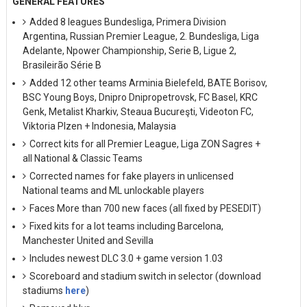
GENERAL FEATURES
Added 8 leagues Bundesliga, Primera Division
Argentina, Russian Premier League, 2. Bundesliga, Liga
Adelante, Npower Championship, Serie B, Ligue 2,
Brasileirão Série B
Added 12 other teams Arminia Bielefeld, BATE Borisov,
BSC Young Boys, Dnipro Dnipropetrovsk, FC Basel, KRC
Genk, Metalist Kharkiv, Steaua Bucureşti, Videoton FC,
Viktoria Plzen + Indonesia, Malaysia
Correct kits for all Premier League, Liga ZON Sagres +
all National & Classic Teams
Corrected names for fake players in unlicensed
National teams and ML unlockable players
Faces More than 700 new faces (all fixed by PESEDIT)
Fixed kits for a lot teams including Barcelona,
Manchester United and Sevilla
Includes newest DLC 3.0 + game version 1.03
Scoreboard and stadium switch in selector (download
stadiums
here
)