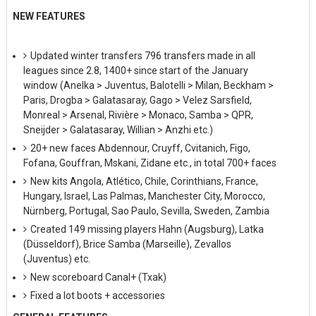
NEW FEATURES
Updated winter transfers 796 transfers made in all
leagues since 2.8, 1400+ since start of the January
window (Anelka > Juventus, Balotelli > Milan, Beckham >
Paris, Drogba > Galatasaray, Gago > Velez Sarsfield,
Monreal > Arsenal, Rivière > Monaco, Samba > QPR,
Sneijder > Galatasaray, Willian > Anzhi etc.)
20+ new faces Abdennour, Cruyff, Cvitanich, Figo,
Fofana, Gouffran, Mskani, Zidane etc., in total 700+ faces
New kits Angola, Atlético, Chile, Corinthians, France,
Hungary, Israel, Las Palmas, Manchester City, Morocco,
Nürnberg, Portugal, Sao Paulo, Sevilla, Sweden, Zambia
Created 149 missing players Hahn (Augsburg), Latka
(Düsseldorf), Brice Samba (Marseille), Zevallos
(Juventus) etc.
New scoreboard Canal+ (Txak)
Fixed a lot boots + accessories