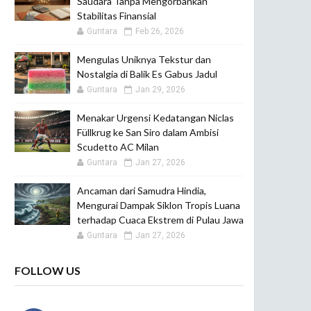
Saudara Tanpa Mengorbankan
Stabilitas Finansial
Guntara
Feb 26, 2026
Mengulas Uniknya Tekstur dan
Nostalgia di Balik Es Gabus Jadul
Guntara
Jan 29, 2026
Menakar Urgensi Kedatangan Niclas
Füllkrug ke San Siro dalam Ambisi
Scudetto AC Milan
Guntara
Jan 27, 2026
Ancaman dari Samudra Hindia,
Mengurai Dampak Siklon Tropis Luana
terhadap Cuaca Ekstrem di Pulau Jawa
Guntara
Jan 27, 2026
FOLLOW US