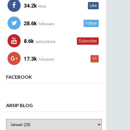
34.2k
Like
likes
28.6k
Follow
followers
8.6k
Subscribe
subscribers
17.3k
+1
followers
FACEBOOK
ARSIP BLOG