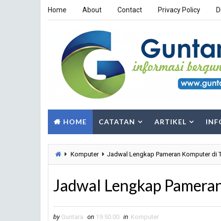
Home
About
Contact
Privacy Policy
D
HOME
CATATAN
ARTIKEL
INF
Komputer
Jadwal Lengkap Pameran Komputer di 
Jadwal Lengkap Pamera
by
Guntara
on
19.50.00
in
Komputer