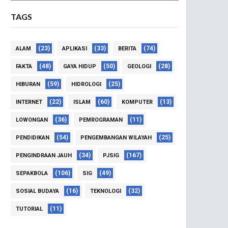
TAGS
(23)
(33)
(74)
ALAM
APLIKASI
BERITA
(48)
(50)
(28)
FAKTA
GAYA HIDUP
GEOLOGI
(59)
(25)
HIBURAN
HIDROLOGI
(22)
(60)
(13)
INTERNET
ISLAM
KOMPUTER
(36)
(11)
LOWONGAN
PEMROGRAMAN
(54)
(25)
PENDIDIKAN
PENGEMBANGAN WILAYAH
(34)
(167)
PENGINDRAAN JAUH
PJSIG
(106)
(49)
SEPAKBOLA
SIG
(16)
(32)
SOSIAL BUDAYA
TEKNOLOGI
(11)
TUTORIAL