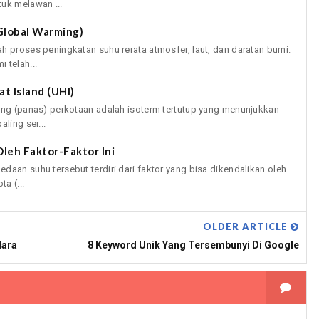
uk melawan ...
Global Warming)
h proses peningkatan suhu rerata atmosfer, laut, dan daratan bumi.
 telah...
t Island (UHI)
hang (panas) perkotaan adalah isoterm tertutup yang menunjukkan
ling ser...
leh Faktor-Faktor Ini
daan suhu tersebut terdiri dari faktor yang bisa dikendalikan oleh
a (...
OLDER ARTICLE
dara
8 Keyword Unik Yang Tersembunyi Di Google