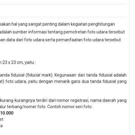
akan hal yang sangat penting dalam kegiatan penghitungan
 adalah sumber informasi tentang pemotretan foto udara tersebut
n data dari foto udara serta pemanfaatan foto udara tersebut
n 23 x 23 cm,
yaitu
:
anda fidusial
(
fiducial mark
)
.
Keg
una
aan dari
tanda fidusial adalah
sat)
foto udara, yaitu dengan menarik garis dua tanda fidusial yang
kurang-kurangnya terdiri dari nom
o
r registrasi
,
nama daerah yang
jalur terbang/nomer foto. Contoh nom
o
r seri foto:
:10.000
et
ra