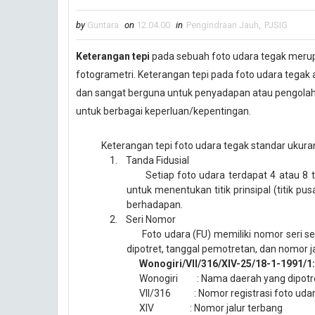
by
Guntara
on
12.04.00
in
Pengindraan Jauh
,
PJSIG
Keterangan tepi
pada sebuah foto udara tegak merup
fotogrametri. Keterangan tepi pada foto udara tegak
dan sangat berguna untuk penyadapan atau pengolaha
untuk berbagai keperluan/kepentingan.
Keterangan tepi foto udara tegak standar ukura
1.
Tanda Fidusial
Set
iap foto udara terdapat 4 atau 8 t
untuk menentukan titik prinsipal
(titik pu
berhadapan.
2.
Seri Nom
o
r
Foto udara (FU) memiliki n
om
o
r seri
se
dipotret, tanggal pemotretan, dan nom
o
r 
Wonogiri/VII/316/XIV-25/18-1-1991/1
Wonogiri
: Nama daerah yang dipotr
VII/316
: Nom
o
r registrasi
foto uda
XIV
: Nom
o
r jalur terbang