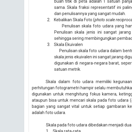
buah titik di peta adalah 1 satuan pan
sama. Skala fraksi representatif ini pa
dan penulisannya yang sangat mudah.
2.
Kebalikan Skala Foto (
photo scale reciproca
Penulisan skala foto udara yang hany
Penulisan skala jenis ini sangat jara
sehingga sering membingungkan pembaca
3.
Skala Ekuivalen
Penulisan skala foto udara dalam bentuk
skala jenis ekuivalen ini sangat jarang d
digunakan di negara-negara barat, sepe
satuan metrik.
Skala dalam foto udara memiliki kegunaan 
perhitungan fotogrametri hampir selalu membutuhkan
digunakan untuk menghitung fokus kamera, ketinggia
ataupun bisa untuk mencari skala pada foto udara (
bagian yang sangat vital untuk setiap gambaran k
adalah foto udara.
Skala pada
foto udara
dibedakan
menjadi
dua 
1.
Skala rata-rata