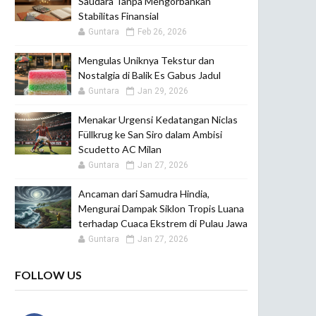
Saudara Tanpa Mengorbankan
Stabilitas Finansial
Guntara
Feb 26, 2026
Mengulas Uniknya Tekstur dan
Nostalgia di Balik Es Gabus Jadul
Guntara
Jan 29, 2026
Menakar Urgensi Kedatangan Niclas
Füllkrug ke San Siro dalam Ambisi
Scudetto AC Milan
Guntara
Jan 27, 2026
Ancaman dari Samudra Hindia,
Mengurai Dampak Siklon Tropis Luana
terhadap Cuaca Ekstrem di Pulau Jawa
Guntara
Jan 27, 2026
FOLLOW US