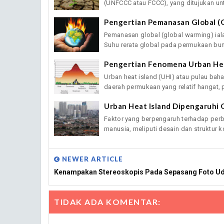
(UNFCCC atau FCCC), yang ditujukan unt
Pengertian Pemanasan Global (
Pemanasan global (global warming) iala
Suhu rerata global pada permukaan bumi
Pengertian Fenomena Urban Hea
Urban heat island (UHI) atau pulau ba
daerah permukaan yang relatif hangat, pa
Urban Heat Island Dipengaruhi O
Faktor yang berpengaruh terhadap perbe
manusia, meliputi desain dan struktur kot
NEWER ARTICLE
Kenampakan Stereoskopis Pada Sepasang Foto U
TIDAK ADA KOMENTAR: