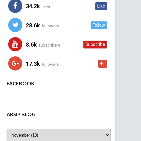
34.2k
Like
likes
28.6k
Follow
followers
8.6k
Subscribe
subscribers
17.3k
+1
followers
FACEBOOK
ARSIP BLOG