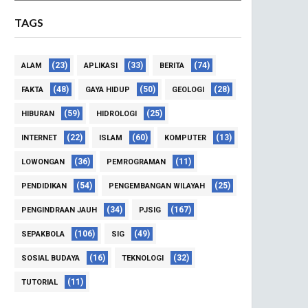
TAGS
(23)
(33)
(74)
ALAM
APLIKASI
BERITA
(48)
(50)
(28)
FAKTA
GAYA HIDUP
GEOLOGI
(59)
(25)
HIBURAN
HIDROLOGI
(22)
(60)
(13)
INTERNET
ISLAM
KOMPUTER
(36)
(11)
LOWONGAN
PEMROGRAMAN
(54)
(25)
PENDIDIKAN
PENGEMBANGAN WILAYAH
(34)
(167)
PENGINDRAAN JAUH
PJSIG
(106)
(49)
SEPAKBOLA
SIG
(16)
(32)
SOSIAL BUDAYA
TEKNOLOGI
(11)
TUTORIAL