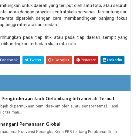
rhitungkan untuk daerah yang terliput oleh satu foto, atau seluruh
oto udara dengan proyeksi sentral skala bervariasi tergantung dari
ata-rata diperoleh dengan
cara
membandingkan panjang fokus
p tinggi rata-rata dari medan.
erhitungkan pada tiap titik atau pada tiap daerah sempit yang
ila dibandingkan terhadap skala rata-rata.
Facebook
Twitter
Google+
Pinterest
Linkedin
a Penginderaan Jauh Gelombang Inframerah Termal
bjek di permukaan bumi direkam oleh suatu sensor termal. Hasil
citra mau...
enangani Pemanasan Global
ernasional Konvensi Kerangka Kerja PBB tentang Perubahan Iklim