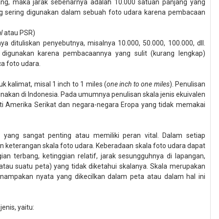
jang, maka jarak sebenarnya adalah
1
0.000 satuan panjang
yang
ling sering digunakan dalam sebuah foto udara karena pembacaan
l
atau PSR)
a dituliskan penyebutnya, misalnya 10.000, 50.000, 100.000, dll.
ng digunakan karena pembacaannya yang sulit (kurang lengkap)
 foto udara.
 kalimat, misal 1 inch to 1 miles (
one inch to one miles
). Penulisan
igunakan di Indonesia. Pada umumnya penulisan skala jenis ekuivalen
rti Amerika Serikat dan negara-negara Eropa yang tidak memakai
yang sangat penting atau memiliki peran vital. Dalam setiap
 keterangan skala foto udara. Keberadaan skala foto udara dapat
n terbang, ketinggian relatif, jarak sesungguhnya di lapangan,
atau suatu peta) yang tidak diketahui skalanya. Skala merupakan
enampakan nyata yang dikecilkan dalam peta atau dalam hal ini
jenis, yaitu: