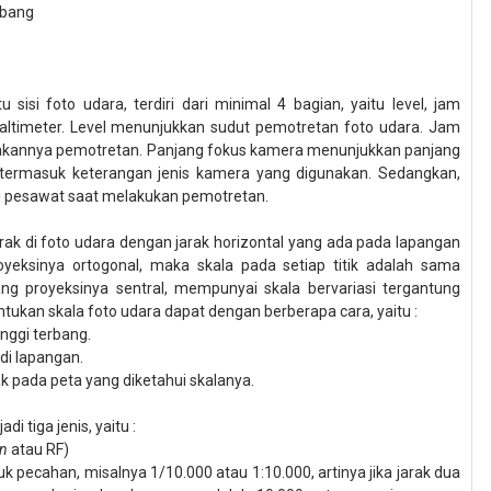
erbang
u sisi foto
udara
, terdiri dari minimal 4 bagian, yaitu level, jam
ltimeter.
Level menunjukkan sudut pemotretan foto udara. Jam
akannya pemotretan. Panjang fokus kamera menunjukkan panjang
termasuk keterangan jenis kamera yang digunakan. Sedangkan,
g pesawat saat melakukan pemotretan.
ak di foto
udara
d
engan
jarak
horizontal yang ada pada lapangan
yeksinya ortogonal, maka skala pada setiap titik adalah
sama
ng proyeksinya sentral, mempunyai skala bervariasi tergantung
ntukan skala foto udara dapat dengan berberapa cara
, yaitu :
nggi terbang
.
 di lapangan
.
k pada peta yang diketahui skalanya.
 tiga jenis, yaitu :
on
atau RF)
tuk pecahan, m
isalnya 1/
1
0.000
atau 1:10.000
, artinya jika jarak dua