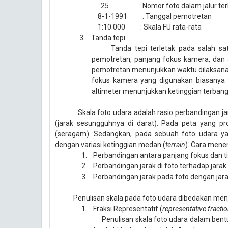
25
: Nom
o
r foto dalam jalur t
8-1-1991
: Tanggal pemotretan
1:10.000
: Skala FU rata-rata
3.
Tanda tepi
Tanda tepi terletak pada salah sat
pemotretan, panjang fokus kamera, dan a
pemotretan menunjukkan waktu dilaksan
fokus kamera yang digunakan biasanya 
altimeter menunjukkan ketinggian terban
Skala
foto udara adalah rasio
perbandingan jar
(jarak sesungguhnya di darat)
. Pada peta yang pro
(
seragam
).
S
edang
kan,
pada s
e
buah foto
udara
ya
dengan variasi ketinggian medan (
terrain
). Cara mene
1.
Perbandingan antara panjang fokus dan ti
2.
Perbandingan jarak di foto terhadap jarak
3.
Perbandingan jarak pada foto dengan jara
Penulisan skala pada foto udara dibedakan menjadi
1.
Fraksi Representatif (
representative fracti
Penulisan skala foto udara dalam ben