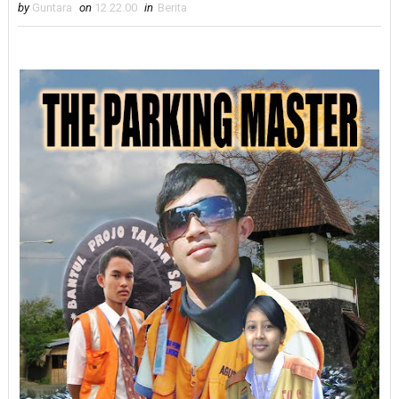
by
Guntara
on
12.22.00
in
Berita