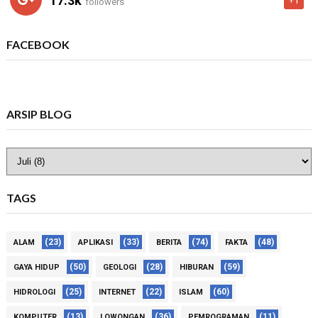
17.3k
+1
followers
FACEBOOK
ARSIP BLOG
TAGS
(23)
(33)
(74)
(48)
ALAM
APLIKASI
BERITA
FAKTA
(50)
(28)
(59)
GAYA HIDUP
GEOLOGI
HIBURAN
(25)
(22)
(60)
HIDROLOGI
INTERNET
ISLAM
(13)
(36)
(11)
KOMPUTER
LOWONGAN
PEMROGRAMAN