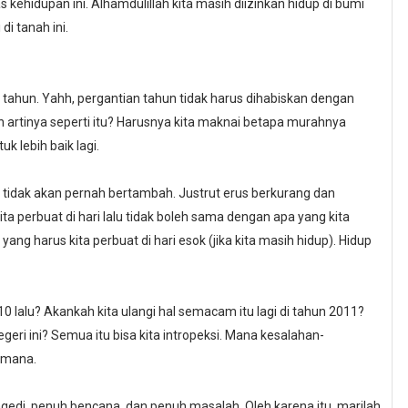
kehidupan ini. Alhamdulillah kita masih diizinkan hidup di bumi
di tanah ini.
tahun. Yahh, pergantian tahun tidak harus dihabiskan dengan
h artinya seperti itu? Harusnya kita maknai betapa murahnya
 lebih baik lagi.
ta tidak akan pernah bertambah. Justrut erus berkurang dan
ta perbuat di hari lalu tidak boleh sama dengan apa yang kita
ang harus kita perbuat di hari esok (jika kita masih hidup). Hidup
 lalu? Akankah kita ulangi hal semacam itu lagi di tahun 2011?
eri ini? Semua itu bisa kita intropeksi. Mana kesalahan-
aimana.
ragedi, penuh bencana, dan penuh masalah. Oleh karena itu, marilah