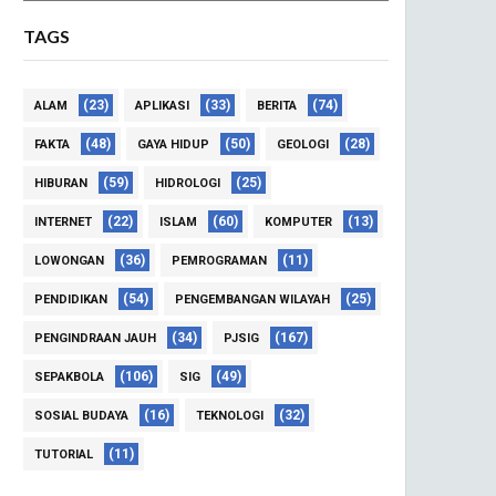
TAGS
(23)
(33)
(74)
ALAM
APLIKASI
BERITA
(48)
(50)
(28)
FAKTA
GAYA HIDUP
GEOLOGI
(59)
(25)
HIBURAN
HIDROLOGI
(22)
(60)
(13)
INTERNET
ISLAM
KOMPUTER
(36)
(11)
LOWONGAN
PEMROGRAMAN
(54)
(25)
PENDIDIKAN
PENGEMBANGAN WILAYAH
(34)
(167)
PENGINDRAAN JAUH
PJSIG
(106)
(49)
SEPAKBOLA
SIG
(16)
(32)
SOSIAL BUDAYA
TEKNOLOGI
(11)
TUTORIAL