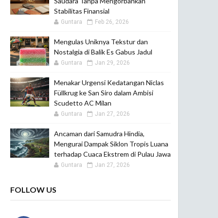
Saudara Tanpa Mengorbankan
Stabilitas Finansial
Guntara
Feb 26, 2026
Mengulas Uniknya Tekstur dan
Nostalgia di Balik Es Gabus Jadul
Guntara
Jan 29, 2026
Menakar Urgensi Kedatangan Niclas
Füllkrug ke San Siro dalam Ambisi
Scudetto AC Milan
Guntara
Jan 27, 2026
Ancaman dari Samudra Hindia,
Mengurai Dampak Siklon Tropis Luana
terhadap Cuaca Ekstrem di Pulau Jawa
Guntara
Jan 27, 2026
FOLLOW US