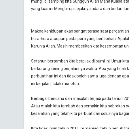
mungil di samping kita.Sungguh Allah Maha Kuasa atas 
yang luas ini.Menghirup sejuknya udara dan berlari-lari 
Makna kehidupan akan sangat terasa saat pergantian 
hura-hura ataupun pesta pora yang berlebihan. Apala
Karunia Allah. Masih memberikan kita kesempatan untuk
Setahun bertambah kita berpijak di bumi ini. Umur ki
berkurang seiring berjalannya waktu. Apa yang telah ki
perbuat hari ini dan tidak boleh sama juga dengan apa y
ini berjalan, tidak monoton.
Berbagai bencana dan masalah terjadi pada tahun 2010
Atau malah kita tambah dan semakin kita bobrokan neg
kesalahan yang telah kita perbuat dan solusinya bag
Kita tidak ingin tahun 2011 ini menjadi tahun penuh t