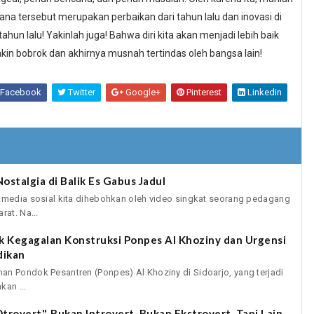
ana tersebut merupakan perbaikan dari tahun lalu dan inovasi di
 tahun lalu! Yakinlah juga! Bahwa diri kita akan menjadi lebih baik
akin bobrok dan akhirnya musnah tertindas oleh bangsa lain!
Facebook
Twitter
Google+
Pinterest
Linkedin
stalgia di Balik Es Gabus Jadul
a media sosial kita dihebohkan oleh video singkat seorang pedagang
rat. Na...
k Kegagalan Konstruksi Ponpes Al Khoziny dan Urgensi
dikan
an Pondok Pesantren (Ponpes) Al Khoziny di Sidoarjo, yang terjadi
kan ...
trovert", Bukan Introvert, Bukan Ekstrovert, Tapi Lain