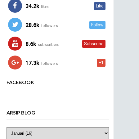
34.2k
Like
likes
28.6k
Follow
followers
8.6k
Subscribe
subscribers
17.3k
+1
followers
FACEBOOK
ARSIP BLOG