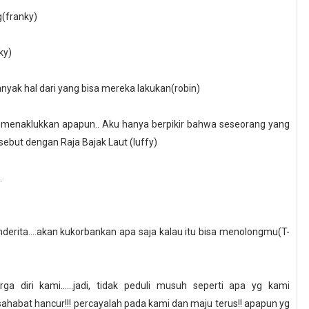
g(franky)
ky)
yak hal dari yang bisa mereka lakukan(robin)
u menaklukkan apapun.. Aku hanya berpikir bahwa seseorang yang
ebut dengan Raja Bajak Laut (luffy)
.
derita....akan kukorbankan apa saja kalau itu bisa menolongmu(T-
a diri kami......jadi, tidak peduli musuh seperti apa yg kami
diri sahabat hancur!!! percayalah pada kami dan maju terus!! apapun yg