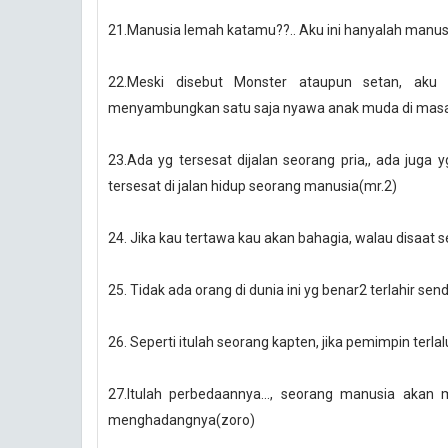
21.Manusia lemah katamu??.. Aku ini hanyalah manusi
22.Meski disebut Monster ataupun setan, aku 
menyambungkan satu saja nyawa anak muda di masa de
23.Ada yg tersesat dijalan seorang pria,, ada juga 
tersesat di jalan hidup seorang manusia(mr.2)
24. Jika kau tertawa kau akan bahagia, walau disaat s
25. Tidak ada orang di dunia ini yg benar2 terlahir send
26. Seperti itulah seorang kapten, jika pemimpin terla
27.Itulah perbedaannya..., seorang manusia akan
menghadangnya(zoro)