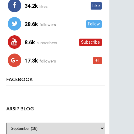
34.2k
Like
likes
28.6k
Follow
followers
8.6k
Subscribe
subscribers
17.3k
+1
followers
FACEBOOK
ARSIP BLOG