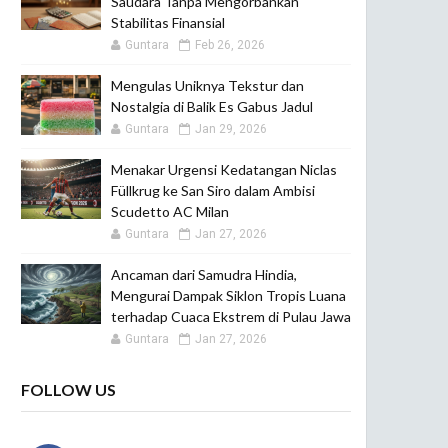
Saudara Tanpa Mengorbankan
Stabilitas Finansial
Guntara
Feb 26, 2026
Mengulas Uniknya Tekstur dan
Nostalgia di Balik Es Gabus Jadul
Guntara
Jan 29, 2026
Menakar Urgensi Kedatangan Niclas
Füllkrug ke San Siro dalam Ambisi
Scudetto AC Milan
Guntara
Jan 27, 2026
Ancaman dari Samudra Hindia,
Mengurai Dampak Siklon Tropis Luana
terhadap Cuaca Ekstrem di Pulau Jawa
Guntara
Jan 27, 2026
FOLLOW US