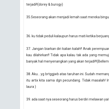
terjadi!!(dorey & burogy)
35.Seseorang akan menjadi lemah saat mereka bing
36. ku tidak peduli kalaupun harus mati ketika berjua
37. Jangan biarkan diri kalian kalah!! Anak perempu
kau dilahirkan!! Tidak apa kalau tak ada yang memu
banyak hal menyenangkan yang akan terjadi!!!(Belle
38. Aku... yg brtggjwb atas taruhan ini. Sudah meman
itu artix kita sama dgn pecundang. Tidak masalah! In
laura
)
39. ada saat nya seseorang harus berdiri melawan yai