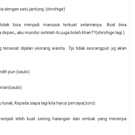
a dengan satu jantung..(shrohige)
tidak bisa menjadi manusia terkuat selamanya.. Asal bisa
pan,, aku mundur setelah itu juga boleh khan??(shirohige lagi
)
yg tersesat dijalan seorang wanita.. Tpi tidak seorangpun yg akan
edih pun (saulo)
irian(saulo)
lu lunak, Kepada siapa lagi kita harus percaya(zoro)
 menjadi lebih kuat seiring halangan dan ombak yang menerpa