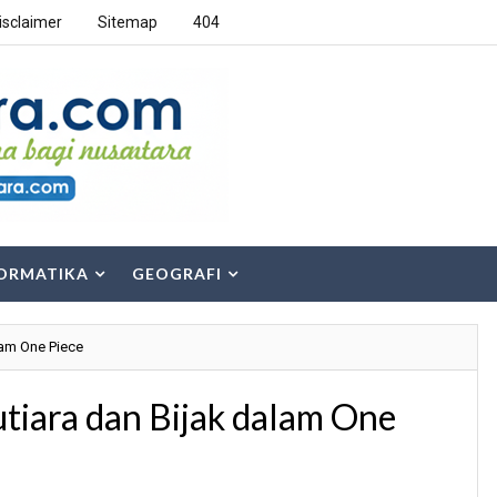
isclaimer
Sitemap
404
ORMATIKA
GEOGRAFI
lam One Piece
iara dan Bijak dalam One