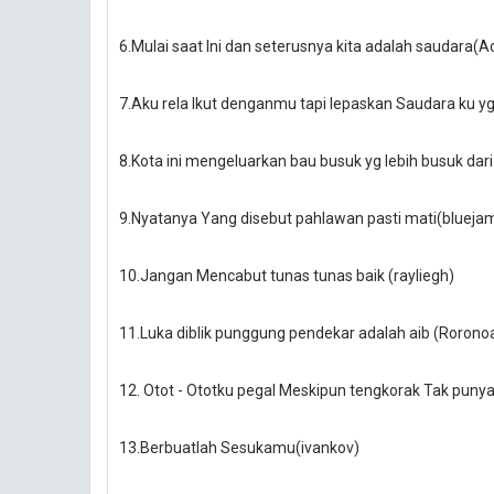
6.Mulai saat Ini dan seterusnya kita adalah saudara(Ac
7.Aku rela Ikut denganmu tapi lepaskan Saudara ku y
8.Kota ini mengeluarkan bau busuk yg lebih busuk d
9.Nyatanya Yang disebut pahlawan pasti mati(blueja
10.Jangan Mencabut tunas tunas baik (rayliegh)
11.Luka diblik punggung pendekar adalah aib (Rorono
12. Otot - Ototku pegal Meskipun tengkorak Tak punya
13.Berbuatlah Sesukamu(ivankov)