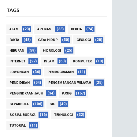
TAGS
(23)
(33)
(74)
ALAM
APLIKASI
BERITA
(48)
(50)
(28)
FAKTA
GAYA HIDUP
GEOLOGI
(59)
(25)
HIBURAN
HIDROLOGI
(22)
(60)
(13)
INTERNET
ISLAM
KOMPUTER
(36)
(11)
LOWONGAN
PEMROGRAMAN
(54)
(25)
PENDIDIKAN
PENGEMBANGAN WILAYAH
(34)
(167)
PENGINDRAAN JAUH
PJSIG
(106)
(49)
SEPAKBOLA
SIG
(16)
(32)
SOSIAL BUDAYA
TEKNOLOGI
(11)
TUTORIAL