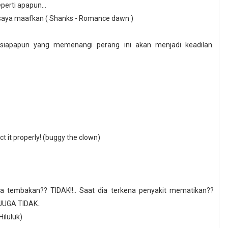
perti apapun...
a saya maafkan ( Shanks - Romance dawn )
siapapun yang memenangi perang ini akan menjadi keadilan.
ect it properly! (buggy the clown)
na tembakan?? TIDAK!!.. Saat dia terkena penyakit mematikan??
 JUGA TIDAK..
Hiluluk
)