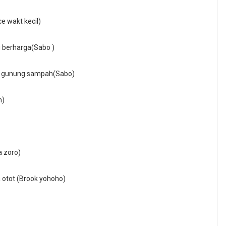
e wakt kecil)
g berharga(Sabo )
ari gunung sampah(Sabo)
m)
a zoro)
 otot (Brook yohoho)