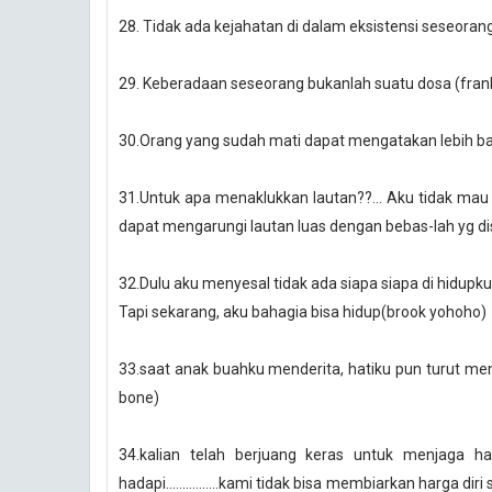
28. Tidak ada kejahatan di dalam eksistensi seseoran
29. Keberadaan seseorang bukanlah suatu dosa (fran
30.Orang yang sudah mati dapat mengatakan lebih ban
31.Untuk apa menaklukkan lautan??... Aku tidak ma
dapat mengarungi lautan luas dengan bebas-lah yg dis
32.Dulu aku menyesal tidak ada siapa siapa di hidupku
Tapi sekarang, aku bahagia bisa hidup(brook yohoho
)
33.saat anak buahku menderita, hatiku pun turut men
bone)
34.kalian telah berjuang keras untuk menjaga harg
hadapi................kami tidak bisa membiarkan harga 