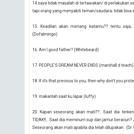
14.saya tidak masalah di tertawakan/ di perlakukan se
tapi orang yang menyakiti teman/saudara, tidak bis
15. Keadilan akan menang katamu?? tentu saja, 
(Dofalmingo)
16. Am I good father? (Whitebeard)
17. PEOPLE'S DREAM NEVER ENDS (marshall d teach)
18. If it’s that precious to you, then why don’t you prot
19. makanlah saat ku lapar (luffy)
20. Kapan seseorang akan mati??.. Saat dia terke
TIDAK!!,.. Saat dia meminum sup dari jamur beracun?
Seseorang akan mati apabila dia telah dilupakan.. (Dr. 