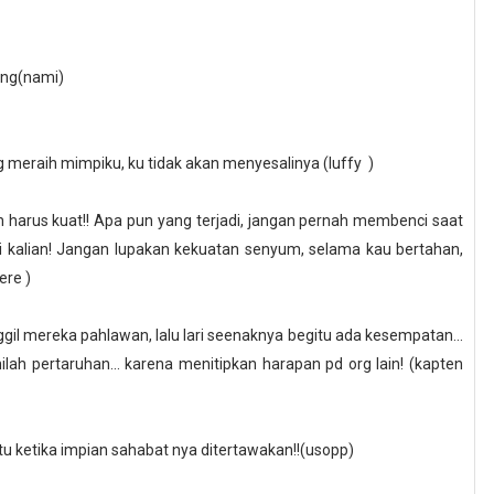
ung(nami)
ng meraih mimpiku, ku tidak akan menyesalinya (luffy
)
an harus kuat!! Apa pun yang terjadi, jangan pernah membenci saat
ji kalian! Jangan lupakan kekuatan senyum, selama kau bertahan,
mere
)
ggil mereka pahlawan, lalu lari seenaknya begitu ada kesempatan...
ilah pertaruhan... karena menitipkan harapan pd org lain! (kapten
tu ketika impian sahabat nya ditertawakan!!(usopp)