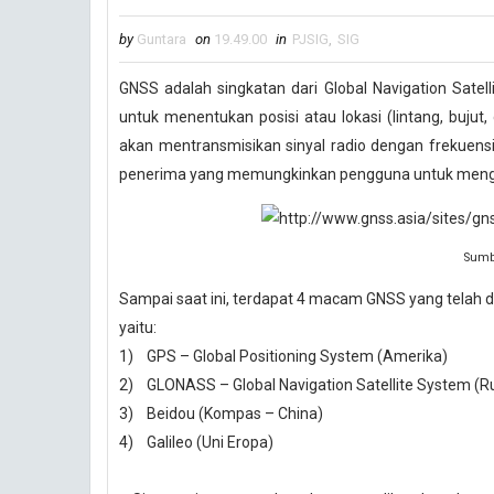
by
Guntara
on
19.49.00
in
PJSIG
,
SIG
GNSS adalah singkatan dari Global Navigation Sate
untuk menentukan posisi atau lokasi (lintang, bujut,
akan mentransmisikan sinyal radio dengan frekuensi 
penerima yang memungkinkan pengguna untuk menget
Sumb
Sampai saat ini, terdapat 4 macam GNSS yang telah 
yaitu:
1) GPS – Global Positioning System (Amerika)
2) GLONASS – Global Navigation Satellite System (R
3) Beidou (Kompas – China)
4) Galileo (Uni Eropa)