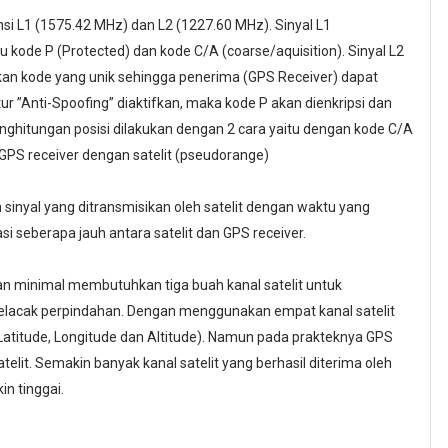
 L1 (1575.42 MHz) dan L2 (1227.60 MHz). Sinyal L1
kode P (Protected) dan kode C/A (coarse/aquisition). Sinyal L2
an kode yang unik sehingga penerima (GPS Receiver) dapat
fitur ”Anti-Spoofing” diaktifkan, maka kode P akan dienkripsi dan
enghitungan posisi dilakukan dengan 2 cara yaitu dengan kode C/A
 GPS receiver dengan satelit (pseudorange)
yal yang ditransmisikan oleh satelit dengan waktu yang
 seberapa jauh antara satelit dan GPS receiver.
minimal membutuhkan tiga buah kanal satelit untuk
melacak perpindahan. Dengan menggunakan empat kanal satelit
(Latitude, Longitude dan Altitude). Namun pada prakteknya GPS
lit. Semakin banyak kanal satelit yang berhasil diterima oleh
n tinggai.