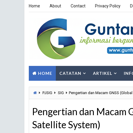
Home
About
Contact
Privacy Policy
D
HOME
CATATAN
ARTIKEL
INF
PJSIG
SIG
Pengertian dan Macam GNSS (Global N
Pengertian dan Macam G
Satellite System)