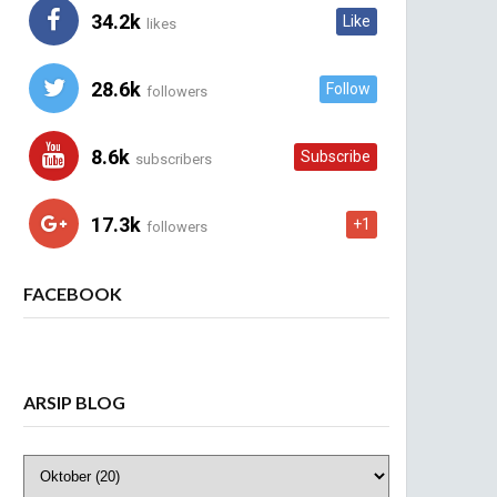
34.2k
Like
likes
28.6k
Follow
followers
8.6k
Subscribe
subscribers
17.3k
+1
followers
FACEBOOK
ARSIP BLOG