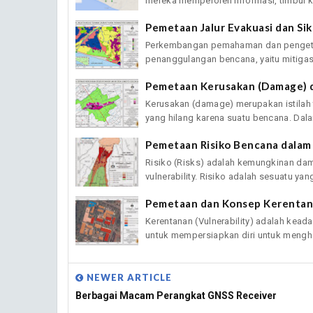
mereka memperoleh informasi, timbul k
Pemetaan Jalur Evakuasi dan S
Perkembangan pemahaman dan pengeta
penanggulangan bencana, yaitu mitigas
Pemetaan Kerusakan (Damage) 
Kerusakan (damage) merupakan istilah 
yang hilang karena suatu bencana. Dala
Pemetaan Risiko Bencana dala
Risiko (Risks) adalah kemungkinan da
vulnerability. Risiko adalah sesuatu yang
Pemetaan dan Konsep Kerenta
Kerentanan (Vulnerability) adalah ke
untuk mempersiapkan diri untuk mengha
NEWER ARTICLE
Berbagai Macam Perangkat GNSS Receiver