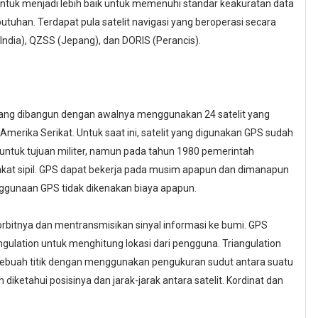
tuk menjadi lebih baik untuk memenuhi standar keakuratan data
uhan. Terdapat pula satelit navigasi yang beroperasi secara
(India), QZSS (Jepang), dan DORIS (Perancis).
ang dibangun dengan awalnya menggunakan 24 satelit yang
Amerika Serikat. Untuk saat ini, satelit yang digunakan GPS sudah
untuk tujuan militer, namun pada tahun 1980 pemerintah
at sipil. GPS dapat bekerja pada musim apapun dan dimanapun
ggunaan GPS tidak dikenakan biaya apapun.
bitnya dan mentransmisikan sinyal informasi ke bumi. GPS
ulation untuk menghitung lokasi dari pengguna. Triangulation
 sebuah titik dengan menggunakan pengukuran sudut antara suatu
ah diketahui posisinya dan jarak-jarak antara satelit. Kordinat dan