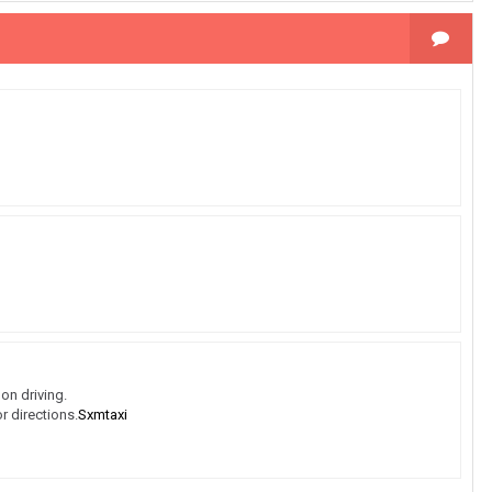
on driving.
r directions.
Sxmtaxi