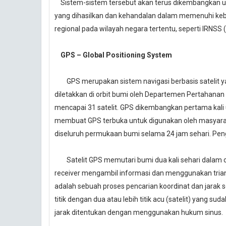
Sistem-sistem tersebut akan terus dikembangkan un
yang dihasilkan dan kehandalan dalam memenuhi kebut
regional pada wilayah negara tertentu, seperti IRNSS 
GPS – Global Positioning System
GPS merupakan sistem navigasi berbasis satelit y
diletakkan di orbit bumi oleh Departemen Pertahanan 
mencapai 31 satelit. GPS dikembangkan pertama kali 
membuat GPS terbuka untuk digunakan oleh masyarak
diseluruh permukaan bumi selama 24 jam sehari. Pen
Satelit GPS memutari bumi dua kali sehari dalam or
receiver mengambil informasi dan menggunakan triang
adalah sebuah proses pencarian koordinat dan jarak
titik dengan dua atau lebih titik acu (satelit) yang sud
jarak ditentukan dengan menggunakan hukum sinus.