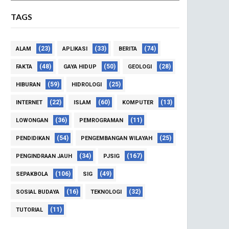
TAGS
(23)
(33)
(74)
ALAM
APLIKASI
BERITA
(48)
(50)
(28)
FAKTA
GAYA HIDUP
GEOLOGI
(59)
(25)
HIBURAN
HIDROLOGI
(22)
(60)
(13)
INTERNET
ISLAM
KOMPUTER
(36)
(11)
LOWONGAN
PEMROGRAMAN
(54)
(25)
PENDIDIKAN
PENGEMBANGAN WILAYAH
(34)
(167)
PENGINDRAAN JAUH
PJSIG
(106)
(49)
SEPAKBOLA
SIG
(16)
(32)
SOSIAL BUDAYA
TEKNOLOGI
(11)
TUTORIAL