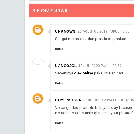
3 KOMENTAR:
UNKNOWN
26 AGUSTUS 2019 PUKUL 10.00
Sangat membantu dan praktis digunakan
Balas
UANGOJOL
13 JULI 2020 PUKUL 23.52
Sepertinya
ojek online
pakai ini tiap hari
Balas
ROYLPARKER
9 OKTOBER 2024 PUKUL 07.35
Voice-guided prompts help you stay focused 
No need to constantly glance at your phone fo
Balas