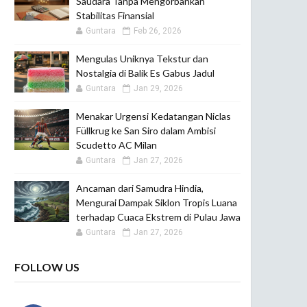
Saudara Tanpa Mengorbankan
Stabilitas Finansial
Guntara
Feb 26, 2026
Mengulas Uniknya Tekstur dan
Nostalgia di Balik Es Gabus Jadul
Guntara
Jan 29, 2026
Menakar Urgensi Kedatangan Niclas
Füllkrug ke San Siro dalam Ambisi
Scudetto AC Milan
Guntara
Jan 27, 2026
Ancaman dari Samudra Hindia,
Mengurai Dampak Siklon Tropis Luana
terhadap Cuaca Ekstrem di Pulau Jawa
Guntara
Jan 27, 2026
FOLLOW US