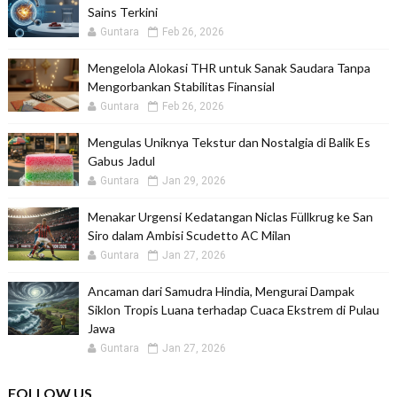
Sains Terkini
Guntara
Feb 26, 2026
Mengelola Alokasi THR untuk Sanak Saudara Tanpa
Mengorbankan Stabilitas Finansial
Guntara
Feb 26, 2026
Mengulas Uniknya Tekstur dan Nostalgia di Balik Es
Gabus Jadul
Guntara
Jan 29, 2026
Menakar Urgensi Kedatangan Niclas Füllkrug ke San
Siro dalam Ambisi Scudetto AC Milan
Guntara
Jan 27, 2026
Ancaman dari Samudra Hindia, Mengurai Dampak
Siklon Tropis Luana terhadap Cuaca Ekstrem di Pulau
Jawa
Guntara
Jan 27, 2026
FOLLOW US