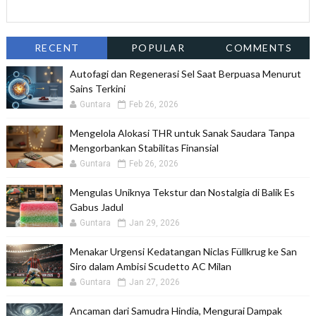
RECENT
POPULAR
COMMENTS
Autofagi dan Regenerasi Sel Saat Berpuasa Menurut
Sains Terkini
Guntara
Feb 26, 2026
Mengelola Alokasi THR untuk Sanak Saudara Tanpa
Mengorbankan Stabilitas Finansial
Guntara
Feb 26, 2026
Mengulas Uniknya Tekstur dan Nostalgia di Balik Es
Gabus Jadul
Guntara
Jan 29, 2026
Menakar Urgensi Kedatangan Niclas Füllkrug ke San
Siro dalam Ambisi Scudetto AC Milan
Guntara
Jan 27, 2026
Ancaman dari Samudra Hindia, Mengurai Dampak