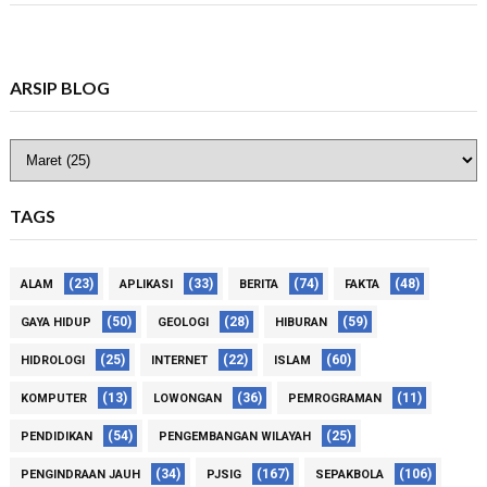
ARSIP BLOG
TAGS
(23)
(33)
(74)
(48)
ALAM
APLIKASI
BERITA
FAKTA
(50)
(28)
(59)
GAYA HIDUP
GEOLOGI
HIBURAN
(25)
(22)
(60)
HIDROLOGI
INTERNET
ISLAM
(13)
(36)
(11)
KOMPUTER
LOWONGAN
PEMROGRAMAN
(54)
(25)
PENDIDIKAN
PENGEMBANGAN WILAYAH
(34)
(167)
(106)
PENGINDRAAN JAUH
PJSIG
SEPAKBOLA