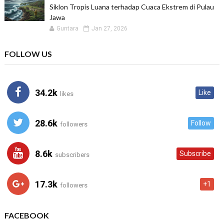
Siklon Tropis Luana terhadap Cuaca Ekstrem di Pulau
Jawa
Guntara
Jan 27, 2026
FOLLOW US
34.2k
Like
likes
28.6k
Follow
followers
8.6k
Subscribe
subscribers
17.3k
+1
followers
FACEBOOK