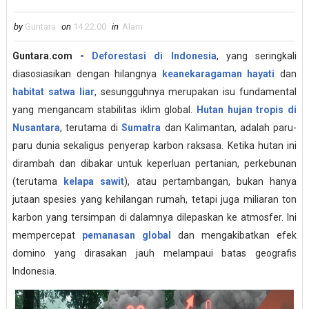
by
Guntara
on
14.22.00
in
Alam
Guntara.com -
Deforestasi di Indonesia
, yang seringkali
diasosiasikan dengan hilangnya
keanekaragaman hayati
dan
habitat satwa liar
, sesungguhnya merupakan isu fundamental
yang mengancam stabilitas iklim global.
Hutan hujan tropis di
Nusantara
, terutama di
Sumatra
dan Kalimantan, adalah paru-
paru dunia sekaligus penyerap karbon raksasa. Ketika hutan ini
dirambah dan dibakar untuk keperluan pertanian, perkebunan
(terutama
kelapa sawit
), atau pertambangan, bukan hanya
jutaan spesies yang kehilangan rumah, tetapi juga miliaran ton
karbon yang tersimpan di dalamnya dilepaskan ke atmosfer. Ini
mempercepat
pemanasan global
dan mengakibatkan efek
domino yang dirasakan jauh melampaui batas geografis
Indonesia.