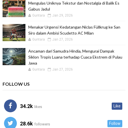
Mengulas Uniknya Tekstur dan Nostalgia di Balik Es
Gabus Jadul
Guntara
Jan 29, 2026
Menakar Urgensi Kedatangan Niclas Füllkrug ke San
Siro dalam Ambisi Scudetto AC Milan
Guntara
Jan 27, 2026
Ancaman dari Samudra Hindia, Mengurai Dampak
Siklon Tropis Luana terhadap Cuaca Ekstrem di Pulau
Jawa
Guntara
Jan 27, 2026
FOLLOW US
34.2k
Like
likes
28.6k
Follow
followers