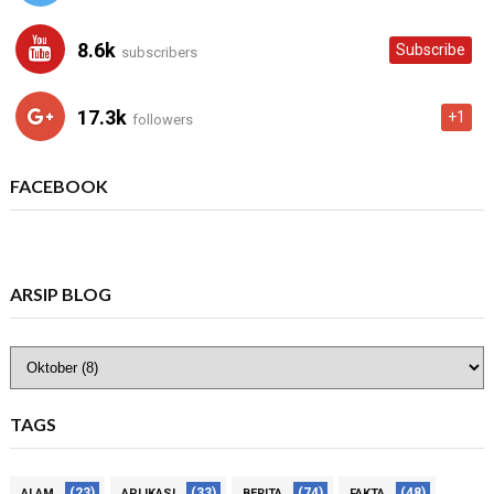
8.6k
Subscribe
subscribers
17.3k
+1
followers
FACEBOOK
ARSIP BLOG
TAGS
(23)
(33)
(74)
(48)
ALAM
APLIKASI
BERITA
FAKTA