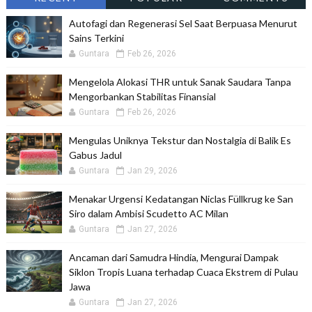
Autofagi dan Regenerasi Sel Saat Berpuasa Menurut
Sains Terkini
Guntara
Feb 26, 2026
Mengelola Alokasi THR untuk Sanak Saudara Tanpa
Mengorbankan Stabilitas Finansial
Guntara
Feb 26, 2026
Mengulas Uniknya Tekstur dan Nostalgia di Balik Es
Gabus Jadul
Guntara
Jan 29, 2026
Menakar Urgensi Kedatangan Niclas Füllkrug ke San
Siro dalam Ambisi Scudetto AC Milan
Guntara
Jan 27, 2026
Ancaman dari Samudra Hindia, Mengurai Dampak
Siklon Tropis Luana terhadap Cuaca Ekstrem di Pulau
Jawa
Guntara
Jan 27, 2026