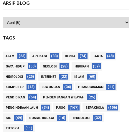
ARSIP BLOG
TAGS
(23)
(33)
(74)
(48)
ALAM
APLIKASI
BERITA
FAKTA
(50)
(28)
(59)
GAYA HIDUP
GEOLOGI
HIBURAN
(25)
(22)
(60)
HIDROLOGI
INTERNET
ISLAM
(13)
(36)
(11)
KOMPUTER
LOWONGAN
PEMROGRAMAN
(54)
(25)
PENDIDIKAN
PENGEMBANGAN WILAYAH
(34)
(167)
(106)
PENGINDRAAN JAUH
PJSIG
SEPAKBOLA
(49)
(16)
(32)
SIG
SOSIAL BUDAYA
TEKNOLOGI
(11)
TUTORIAL