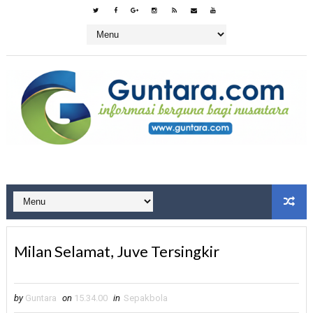
Milan Selamat, Juve Tersingkir
by
Guntara
on
15.34.00
in
Sepakbola