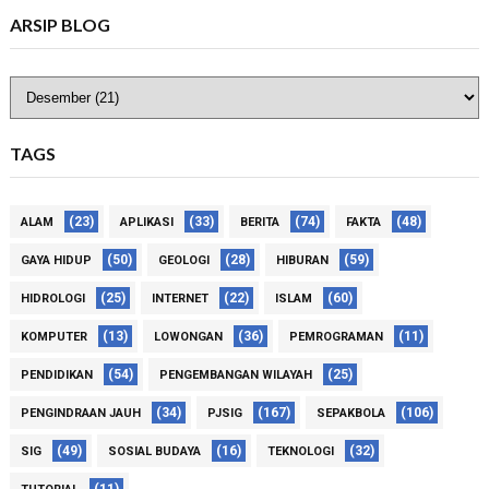
ARSIP BLOG
TAGS
(23)
(33)
(74)
(48)
ALAM
APLIKASI
BERITA
FAKTA
(50)
(28)
(59)
GAYA HIDUP
GEOLOGI
HIBURAN
(25)
(22)
(60)
HIDROLOGI
INTERNET
ISLAM
(13)
(36)
(11)
KOMPUTER
LOWONGAN
PEMROGRAMAN
(54)
(25)
PENDIDIKAN
PENGEMBANGAN WILAYAH
(34)
(167)
(106)
PENGINDRAAN JAUH
PJSIG
SEPAKBOLA
(49)
(16)
(32)
SIG
SOSIAL BUDAYA
TEKNOLOGI