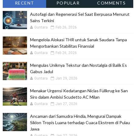
RECENT
POPULAR
COMMENTS
Autofagi dan Regenerasi Sel Saat Berpuasa Menurut
Sains Terkini
Guntara
Feb 26, 2026
Mengelola Alokasi THR untuk Sanak Saudara Tanpa
Mengorbankan Stabilitas Finansial
Guntara
Feb 26, 2026
Mengulas Uniknya Tekstur dan Nostalgia di Balik Es
Gabus Jadul
Guntara
Jan 29, 2026
Menakar Urgensi Kedatangan Niclas Füllkrug ke San
Siro dalam Ambisi Scudetto AC Milan
Guntara
Jan 27, 2026
Ancaman dari Samudra Hindia, Mengurai Dampak
Siklon Tropis Luana terhadap Cuaca Ekstrem di Pulau
Jawa
Guntara
Jan 27, 2026