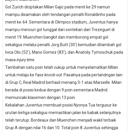
Gol Zurich diciptakan Milan Gajic pada menit ke 29 namun
mampu disamakan oleh tendangan penalti Ronaldinho pada
menit ke-64. Sementara di Olimpico stadium, Juventus hanya
mampu mencuri gol tunggal dari sontekan dari Trezeguet di
menit 19. Muenchen bangkit dan memborong empat gol
sekaligus melalui penalti Jorg Butt (30') kemudian ditambah gol
Ivica Olic (52'), Mario Gomez (83'), dan Anatoliy Tymoschuk pada
masa
injury time
.
Tambahan satu poin telah cukup untuk menyelamatkan Milan
untuk melaju ke fase
knock-out
. Pasalnya pada pertandngan lain
di Grup C, Real Madrid berhasil menang 3-1 atas Marseille. Milan
berada di posisi kedua dengan 9 poin sementara Madrid
memuncaki klasemen dengan 13 poin.
Kekalahan Juventus membuat posisi Nyonya Tua tergusur ke
urutan ketiga sekaligus memastikan jalan ke babak selanjutnya
telah terutup. Bordeaux dan Muenchen menjadi wakil terbaik
Grup A dengan nilai 16 dan 10. Total poin 8 Juventus sehingga