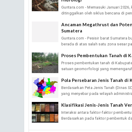
Guntara.com - Memasuki Januari 2026, 
ditinggalkan oleh siklus bencana di pen
Ancaman Megathrust dan Potensi
Sumatera
Guntara.com - Pesisir barat Sumatera 
berada di atas salah satu zona sesar pal
Proses Pembentukan Tanah di K
Proses pembentukan tanah di Kabupaten
satuan geomorfologi yang memengaruh
Pola Persebaran Jenis Tanah di
Berdasarkan Peta Jenis Tanah (Dinas SD
yang menyebar pada wilayah administras
Klasifikasi Jenis-Jenis Tanah Ve
Interaksi antara faktor-faktor pembent
Berdasarkan pada faktor pembentuk dan 