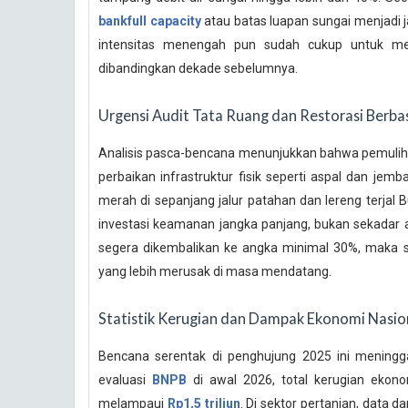
bankfull capacity
atau batas luapan sungai menjadi j
intensitas menengah pun sudah cukup untuk m
dibandingkan dekade sebelumnya.
Urgensi Audit Tata Ruang dan Restorasi Berbas
Analisis pasca-bencana menunjukkan bahwa pemulihan
perbaikan infrastruktur fisik seperti aspal dan jem
merah di sepanjang jalur patahan dan lereng terjal 
investasi keamanan jangka panjang, bukan sekadar ag
segera dikembalikan ke angka minimal 30%, maka 
yang lebih merusak di masa mendatang.
Statistik Kerugian dan Dampak Ekonomi Nasio
Bencana serentak di penghujung 2025 ini meningg
evaluasi
BNPB
di awal 2026, total kerugian ekono
melampaui
Rp1,5 triliun
. Di sektor pertanian, data da