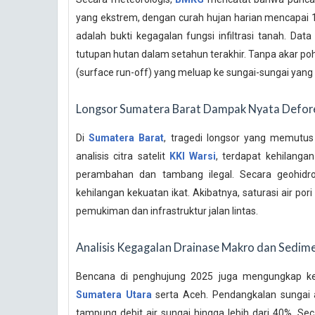
yang ekstrem, dengan curah hujan harian mencapai 
adalah bukti kegagalan fungsi infiltrasi tanah. Data
tutupan hutan dalam setahun terakhir. Tanpa akar po
(surface run-off) yang meluap ke sungai-sungai yang 
Longsor Sumatera Barat Dampak Nyata Defore
Di
Sumatera Barat
, tragedi longsor yang memutus 
analisis citra satelit
KKI Warsi
, terdapat kehilanga
perambahan dan tambang ilegal. Secara geohidro
kehilangan kekuatan ikat. Akibatnya, saturasi air p
pemukiman dan infrastruktur jalan lintas.
Analisis Kegagalan Drainase Makro dan Sedime
Bencana di penghujung 2025 juga mengungkap keg
Sumatera Utara
serta Aceh. Pendangkalan sungai ak
tampung debit air sungai hingga lebih dari 40%. Sec