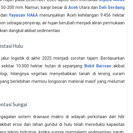
150-200 mm. Namun, banjir besar di
Aceh
Utara dan
Deli Serdang
 dari
Yayasan HAkA
menunjukkan Aceh kehilangan 9.456 hektar
hon sebagai penyerap, air hujan berubah menjadi aliran permukaan
kian dangkal akibat sedimentasi.
stasi Hulu
jalur logistik di akhir 2025 menjadi sorotan tajam. Berdasarkan
n sekitar 10.000 hektar hutan di sepanjang
Bukit Barisan
akibat
logi, hilangnya vegetasi menyebabkan tanah di lereng curam
ori yang berlebihan memicu longsoran material masif yang melumat
ntasi Sungai
agalan sistem drainase makro di wilayah perkotaan dan hilir
ibat erosi dari lahan gundul di hulu telah mereduksi kapasitas
ara teknis hidrologi, ketika sungai mengalami sedimentasi parah,