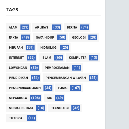
TAGS
(23)
(33)
(74)
ALAM
APLIKASI
BERITA
(48)
(50)
(28)
FAKTA
GAYA HIDUP
GEOLOGI
(59)
(25)
HIBURAN
HIDROLOGI
(22)
(60)
(13)
INTERNET
ISLAM
KOMPUTER
(36)
(11)
LOWONGAN
PEMROGRAMAN
(54)
(25)
PENDIDIKAN
PENGEMBANGAN WILAYAH
(34)
(167)
PENGINDRAAN JAUH
PJSIG
(106)
(49)
SEPAKBOLA
SIG
(16)
(32)
SOSIAL BUDAYA
TEKNOLOGI
(11)
TUTORIAL