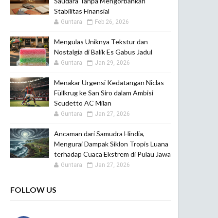
Saudara Tanpa Mengorbankan
Stabilitas Finansial
Guntara
Feb 26, 2026
Mengulas Uniknya Tekstur dan
Nostalgia di Balik Es Gabus Jadul
Guntara
Jan 29, 2026
Menakar Urgensi Kedatangan Niclas
Füllkrug ke San Siro dalam Ambisi
Scudetto AC Milan
Guntara
Jan 27, 2026
Ancaman dari Samudra Hindia,
Mengurai Dampak Siklon Tropis Luana
terhadap Cuaca Ekstrem di Pulau Jawa
Guntara
Jan 27, 2026
FOLLOW US