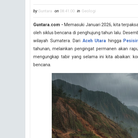
by
Guntara
on
08.41.00
in
Geologi
Guntara.com -
Memasuki Januari 2026, kita terpaks
oleh siklus bencana di penghujung tahun lalu. Desemb
wilayah Sumatera. Dari
Aceh Utara
hingga
Pesisi
tahunan, melainkan pengingat permanen akan rapuhny
mengungkap tabir yang selama ini kita abaikan: ko
bencana.