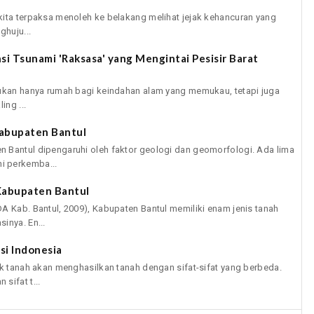
kita terpaksa menoleh ke belakang melihat jejak kehancuran yang
ghuju...
 Tsunami 'Raksasa' yang Mengintai Pesisir Barat
bukan hanya rumah bagi keindahan alam yang memukau, tetapi juga
ing ...
abupaten Bantul
 Bantul dipengaruhi oleh faktor geologi dan geomorfologi. Ada lima
i perkemba...
 Kabupaten Bantul
A Kab. Bantul, 2009), Kabupaten Bantul memiliki enam jenis tanah
inya. En...
rsi Indonesia
uk tanah akan menghasilkan tanah dengan sifat-sifat yang berbeda.
sifat t...