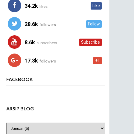
34.2k
Like
likes
28.6k
Follow
followers
8.6k
Subscribe
subscribers
17.3k
+1
followers
FACEBOOK
ARSIP BLOG